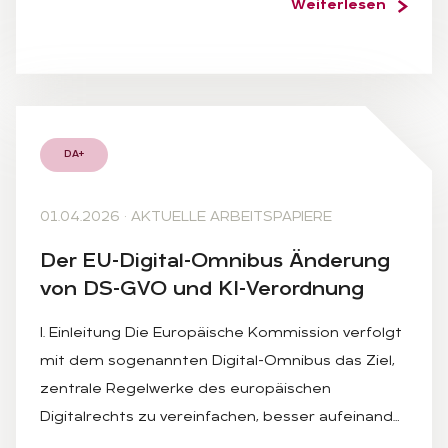
Weiterlesen
DA+
01.04.2026
·
AKTUELLE ARBEITSPAPIERE
Der EU-Di­gi­tal-Om­ni­bus Än­de­rung
von DS-GVO und KI-Ver­ord­nung
I. Einleitung Die Europäische Kommission verfolgt
mit dem sogenannten Digital-Omnibus das Ziel,
zentrale Regelwerke des europäischen
Digitalrechts zu vereinfachen, besser aufeinand…