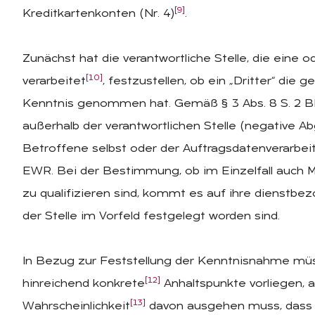
[9]
Kreditkartenkonten (Nr. 4)
.
Zunächst hat die verantwortliche Stelle, die ein
[10]
verarbeitet
, festzustellen, ob ein „Dritter“ di
Kenntnis genommen hat. Gemäß § 3 Abs. 8 S. 2 BDS
außerhalb der verantwortlichen Stelle (negative A
Betroffene selbst oder der Auftragsdatenverarbeit
EWR. Bei der Bestimmung, ob im Einzelfall auch Mit
zu qualifizieren sind, kommt es auf ihre dienstbe
der Stelle im Vorfeld festgelegt worden sind.
In Bezug zur Feststellung der Kenntnisnahme müsse
[12]
hinreichend konkrete
Anhaltspunkte vorliegen, a
[13]
Wahrscheinlichkeit
davon ausgehen muss, dass e