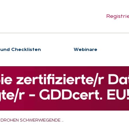
Registri
 und Checklisten
We­bi­na­re
 DROHEN SCHWERWIEGENDE …