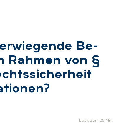
r­wie­gen­de Be­
 im Rah­men von §
ts­si­cher­heit
­tio­nen?
:
Lesezeit 25 Min.