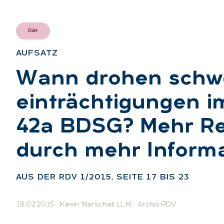
DA+
AUF­SATZ
:
Wann dro­hen schwe
ein­träch­ti­gun­gen
42a BDSG? Mehr Rech
durch mehr In­for­ma
AUS DER RDV 1/2015, SEI­TE 17 BIS 23
18.02.2015
·
Kevin Marschall LL.M.
·
Archiv RDV