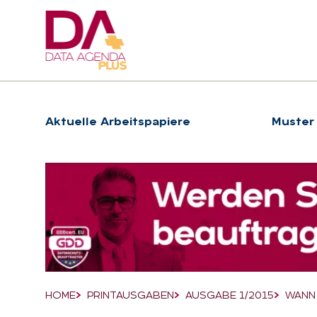
Hauptnavigation
Ak­tu­el­le Ar­beits­pa­pie­re
Muster
Suchfeld
HOME
PRINTAUSGABEN
AUSGABE 1/2015
WANN
Breadcrumb-Navigation