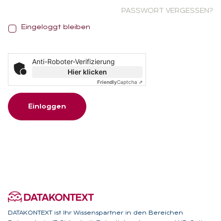
PASSWORT VERGESSEN?
E
Eingeloggt bleiben
i
n
g
Anti-Roboter-Verifizierung
e
Hier klicken
l
Friendly
Captcha ⇗
o
g
Einloggen
g
t
b
l
e
i
b
e
n
DATAKONTEXT ist Ihr Wissenspartner in den Bereichen