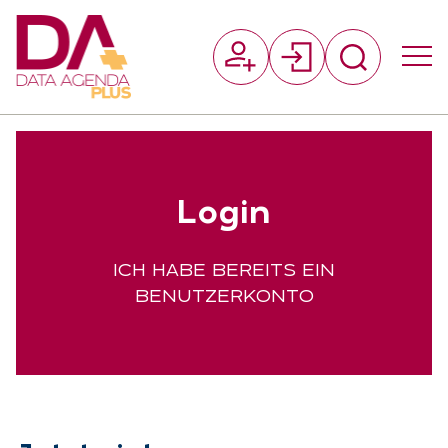
Suchfeld
Log­in
Suchen
ICH HABE BEREITS EIN
BENUTZERKONTO