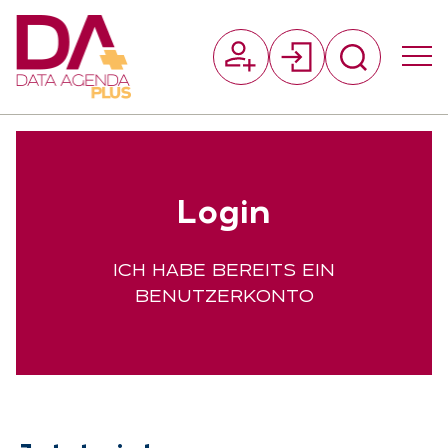
Suchfeld
Log­in
Suchen
ICH HABE BEREITS EIN
BENUTZERKONTO