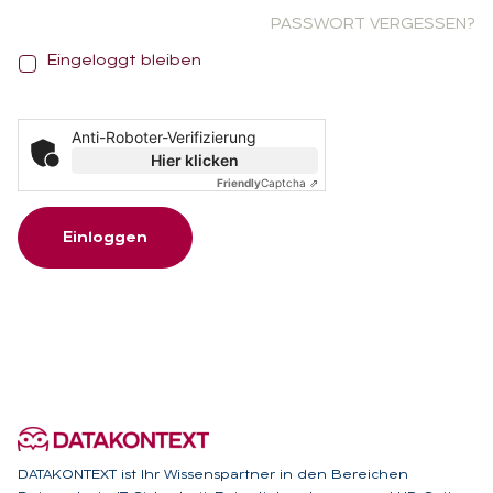
PASSWORT VERGESSEN?
E
Eingeloggt bleiben
i
n
g
Anti-Roboter-Verifizierung
e
Hier klicken
l
Friendly
Captcha ⇗
o
g
Einloggen
g
t
b
l
e
i
b
e
n
DATAKONTEXT ist Ihr Wissenspartner in den Bereichen