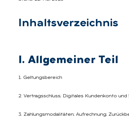
In­halts­ver­zeich­nis
I. All­ge­mei­ner Teil
1. Geltungsbereich
2. Vertragsschluss; Digitales Kundenkonto und
3. Zahlungsmodalitäten; Aufrechnung; Zurückb