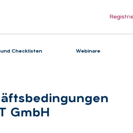
Registri
 und Checklisten
We­bi­na­re
häfts­be­din­gun­gen
XT GmbH