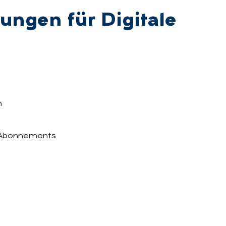
lun­gen für Di­gi­ta­le
n
g Abonnements