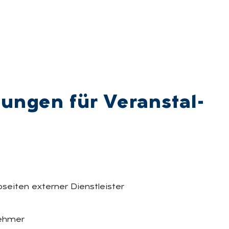
lun­gen für Ver­an­stal­
seiten externer Dienstleister
nehmer