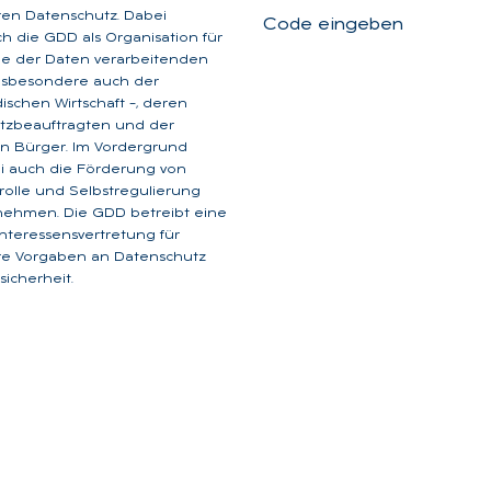
aren Datenschutz. Dabei
Code eingeben
ich die GDD als Organisation für
ge der Daten verarbeitenden
insbesondere auch der
dischen Wirtschaft –, deren
tzbeauftragten und der
n Bürger. Im Vordergrund
i auch die Förderung von
rolle und Selbstregulierung
nehmen. Die GDD betreibt eine
 Interessensvertretung für
are Vorgaben an Datenschutz
icherheit.