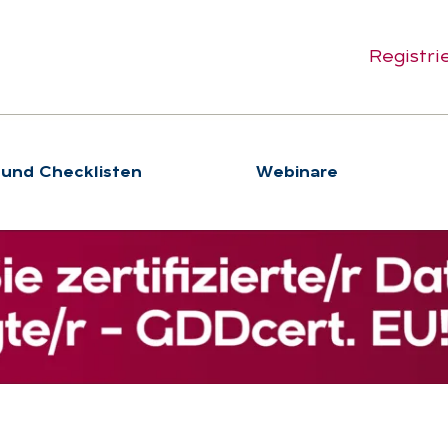
Registri
 und Checklisten
We­bi­na­re