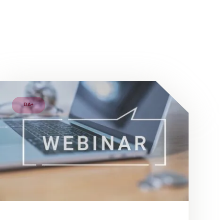
DA+
ION AND CLOUD ONLINE TECHNOLOGY WEBCAST CONCEPT, 
UTER WITH WEBINAR E-BUSINESS BROWSING CONNECTION 
BUSINESSMAN AND TEAM WORK USING A LAPTOP COMPUTE