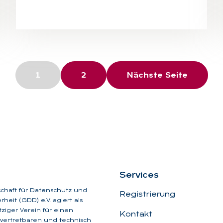
1
2
Nächste Seite
Ser­vices
schaft für Datenschutz und
Registrierung
heit (GDD) e.V. agiert als
iger Verein für einen
Kontakt
, vertretbaren und technisch