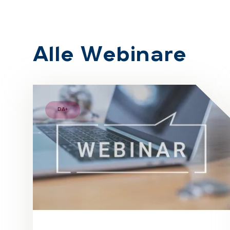
Alle We­bi­na­re
DA+
BUSINESSMAN AND TEAM WORK USING A LAPTOP 