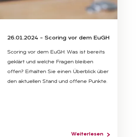
ION AND CLOUD ONLINE TECHNOLOGY WEBCAST CONCEPT, 
UTER WITH WEBINAR E-BUSINESS BROWSING CONNECTION 
BUSINESSMAN AND TEAM WORK USING A LAPTOP COMPUTE
26.01.2024 – Sco­ring vor dem EuGH
Scoring vor dem EuGH: Was ist bereits
geklärt und welche Fragen bleiben
offen? Erhalten Sie einen Überblick über
den aktuellen Stand und offene Punkte.
Weiterlesen