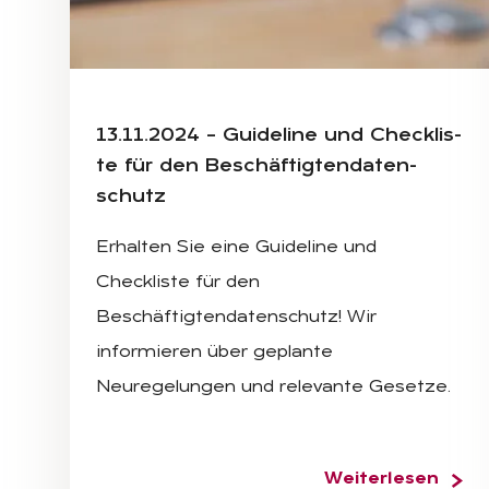
BUSINESSMAN AND TEAM WORK USING A LAPTOP 
13.11.2024 – Gui­de­li­ne und Check­lis­
te für den Be­schäf­tig­ten­da­ten­
schutz
Erhalten Sie eine Guideline und
Checkliste für den
Beschäftigtendatenschutz! Wir
informieren über geplante
Neuregelungen und relevante Gesetze.
Weiterlesen