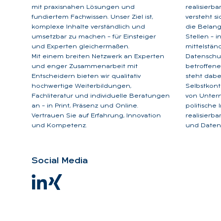
mit praxisnahen Lösungen und
realisierb
fundiertem Fachwissen. Unser Ziel ist,
versteht s
komplexe Inhalte verständlich und
die Belan
umsetzbar zu machen – für Einsteiger
Stellen – 
und Experten gleichermaßen.
mittelstän
Mit einem breiten Netzwerk an Experten
Datenschu
und enger Zusammenarbeit mit
betroffene
Entscheidern bieten wir qualitativ
steht dabe
hochwertige Weiterbildungen,
Selbstkont
Fachliteratur und individuelle Beratungen
von Unter
an – in Print, Präsenz und Online.
politische
Vertrauen Sie auf Erfahrung, Innovation
realisierb
und Kompetenz.
und Datens
So­ci­al Me­dia