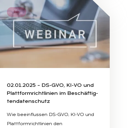
DA+
ION AND CLOUD ONLINE TECHNOLOGY WEBCAST CONCEPT, 
UTER WITH WEBINAR E-BUSINESS BROWSING CONNECTION 
BUSINESSMAN AND TEAM WORK USING A LAPTOP COMPUTE
02.01.2025 – DS-GVO, KI-VO und
Platt­form­richt­li­ni­en im Be­schäf­tig­
ten­da­ten­schutz
Wie beeinflussen DS-GVO, KI-VO und
Plattformrichtlinien den