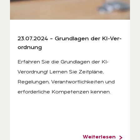
COMPUTER WITH WEBINAR E-BUSINESS BROWSING CONNECT
BUSINESSMAN AND TEAM WORK USING A LAPTOP COMP
23.07.2024 – Grund­la­gen der KI-Ver­
ord­nung
Erfahren Sie die Grundlagen der KI-
Verordnung! Lernen Sie Zeitpläne,
Regelungen, Verantwortlichkeiten und
erforderliche Kompetenzen kennen.
Weiterlesen