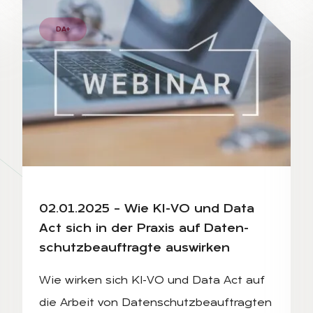
DA+
COMPUTER WITH WEBINAR E-BUSINESS BROWSING CONNECT
BUSINESSMAN AND TEAM WORK USING A LAPTOP COMP
02.01.2025 – Wie KI-VO und Data
Act sich in der Pra­xis auf Da­ten­
schutz­be­auf­trag­te aus­wir­ken
Wie wirken sich KI-VO und Data Act auf
die Arbeit von Datenschutzbeauftragten