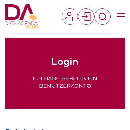
Suchfeld
Log­in
Suchen
ICH HABE BEREITS EIN
BENUTZERKONTO