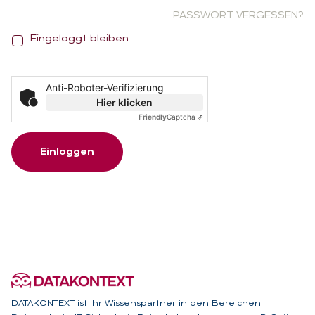
PASSWORT VERGESSEN?
E
Eingeloggt bleiben
i
n
g
Anti-Roboter-Verifizierung
e
Hier klicken
l
Friendly
Captcha ⇗
o
g
Einloggen
g
t
b
l
e
i
b
e
n
DATAKONTEXT ist Ihr Wissenspartner in den Bereichen