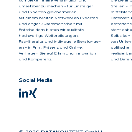
komplexe Inhalte verständlich und
die Belan
umsetzbar zu machen – für Einsteiger
Stellen – 
und Experten gleichermaßen.
mittelstän
Mit einem breiten Netzwerk an Experten
Datenschu
und enger Zusammenarbeit mit
betroffene
Entscheidern bieten wir qualitativ
steht dabe
hochwertige Weiterbildungen,
Selbstkont
Fachliteratur und individuelle Beratungen
von Unter
an – in Print, Präsenz und Online.
politische
Vertrauen Sie auf Erfahrung, Innovation
realisierb
und Kompetenz.
und Datens
So­ci­al Me­dia