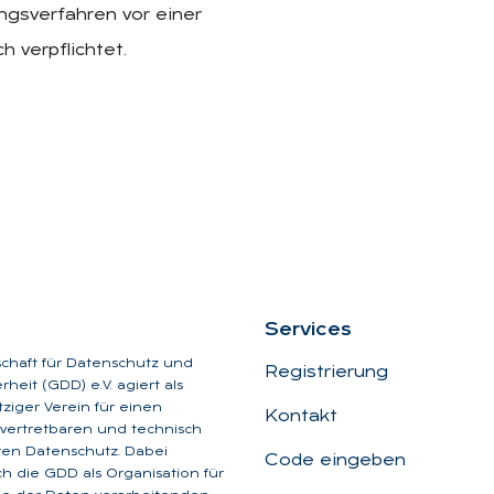
ngsverfahren vor einer
h verpflichtet.
Ser­vices
schaft für Datenschutz und
Registrierung
heit (GDD) e.V. agiert als
iger Verein für einen
Kontakt
, vertretbaren und technisch
aren Datenschutz. Dabei
Code eingeben
ich die GDD als Organisation für