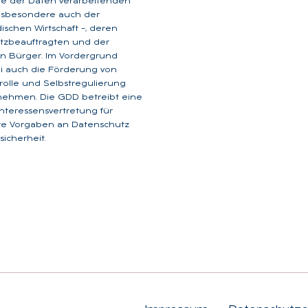
ge der Daten verarbeitenden
insbesondere auch der
dischen Wirtschaft –, deren
tzbeauftragten und der
n Bürger. Im Vordergrund
i auch die Förderung von
rolle und Selbstregulierung
nehmen. Die GDD betreibt eine
 Interessensvertretung für
are Vorgaben an Datenschutz
icherheit.