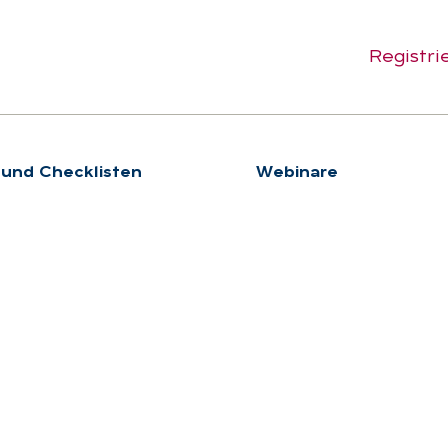
Registri
 und Checklisten
We­bi­na­re