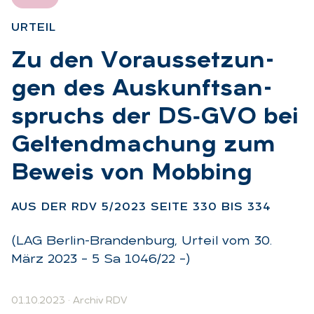
UR­TEIL
:
Zu den Vor­aus­set­zun­
gen des Aus­kunfts­an­
spruchs der DS‑G­VO bei
Gel­tend­ma­chung zum
Be­weis von Mob­bing
:
AUS DER RDV 5/2023 SEI­TE 330 BIS 334
(LAG Berlin-Brandenburg, Urteil vom 30.
März 2023 – 5 Sa 1046/22 –)
01.10.2023
·
Archiv RDV