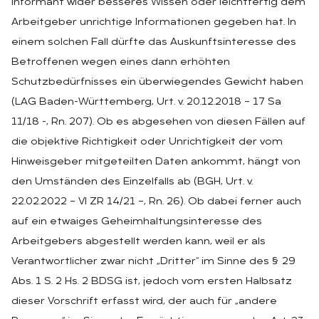
Informant wider besseres Wissen oder leichtfertig dem
Arbeitgeber unrichtige Informationen gegeben hat. In
einem solchen Fall dürfte das Auskunftsinteresse des
Betroffenen wegen eines dann erhöhten
Schutzbedürfnisses ein überwiegendes Gewicht haben
(LAG Baden-Württemberg, Urt. v. 20.12.2018 – 17 Sa
11/18 -, Rn. 207). Ob es abgesehen von diesen Fällen auf
die objektive Richtigkeit oder Unrichtigkeit der vom
Hinweisgeber mitgeteilten Daten ankommt, hängt von
den Umständen des Einzelfalls ab (BGH, Urt. v.
22.02.2022 – VI ZR 14/21 –, Rn. 26). Ob dabei ferner auch
auf ein etwaiges Geheimhaltungsinteresse des
Arbeitgebers abgestellt werden kann, weil er als
Verantwortlicher zwar nicht „Dritter“ im Sinne des § 29
Abs. 1 S. 2 Hs. 2 BDSG ist, jedoch vom ersten Halbsatz
dieser Vorschrift erfasst wird, der auch für „andere