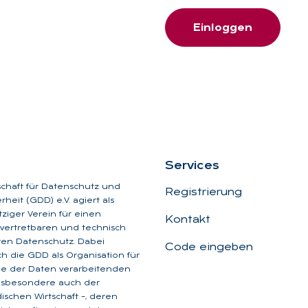
o
Einloggen
g
g
t
b
l
e
i
b
e
Ser­vices
n
schaft für Datenschutz und
Registrierung
heit (GDD) e.V. agiert als
iger Verein für einen
Kontakt
, vertretbaren und technisch
aren Datenschutz. Dabei
Code eingeben
ich die GDD als Organisation für
ge der Daten verarbeitenden
insbesondere auch der
dischen Wirtschaft –, deren