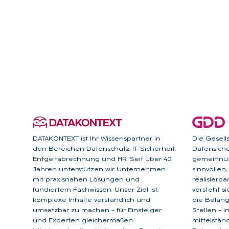
DATAKONTEXT ist Ihr Wissenspartner in
Die Gesell
den Bereichen Datenschutz, IT-Sicherheit,
Datensicher
Entgeltabrechnung und HR. Seit über 40
gemeinnütz
Jahren unterstützen wir Unternehmen
sinnvollen
mit praxisnahen Lösungen und
realisierb
fundiertem Fachwissen. Unser Ziel ist,
versteht s
komplexe Inhalte verständlich und
die Belan
umsetzbar zu machen – für Einsteiger
Stellen – 
und Experten gleichermaßen.
mittelstän