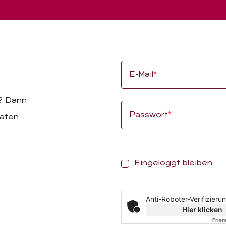
E-Mail
*
t? Dann
Passwort
*
daten
E
Eingeloggt bleiben
i
n
Anti-Roboter-Verifizieru
g
Hier klicken
e
Frien
l