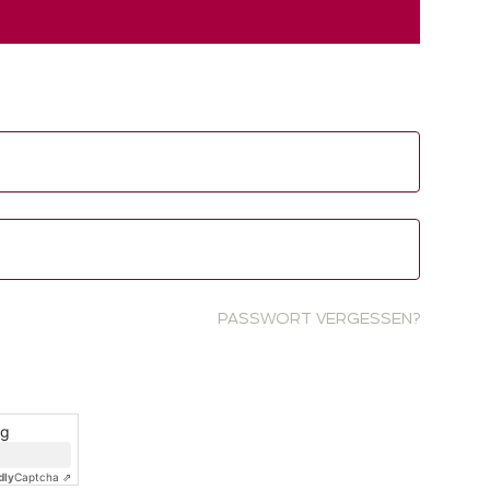
PASSWORT VERGESSEN?
ng
dly
Captcha ⇗