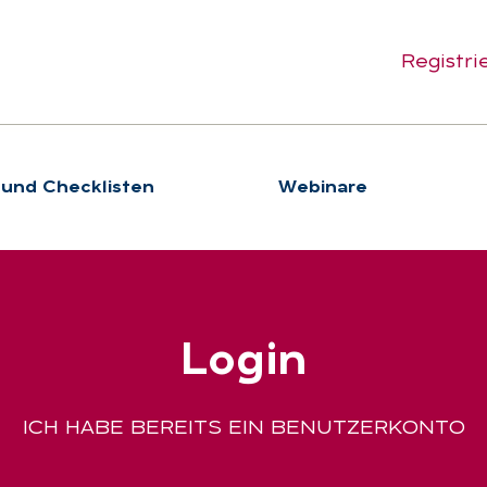
Registri
 und Checklisten
We­bi­na­re
Log­in
ICH HABE BEREITS EIN BENUTZERKONTO