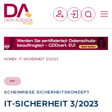
Suchfeld
Suchen
Breadcrumb-Navigation
HOME
IT-SICHERHEIT 3/2023
DA+
SCHEIN­RIE­SE SI­CHER­HEITS­KON­ZEPT
:
IT-SI­CHER­HEIT 3/2023