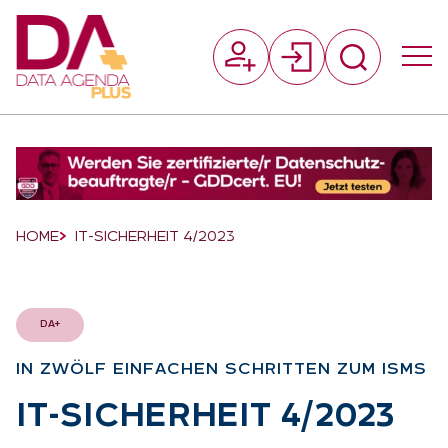
Suchfeld
Suchen
Breadcrumb-Navigation
HOME
IT-SICHERHEIT 4/2023
DA+
IN ZWÖLF EIN­FA­CHEN SCHRIT­TEN ZUM ISMS
:
IT-SI­CHER­HEIT 4/2023