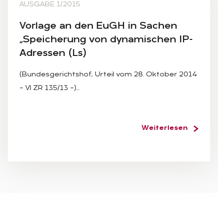
AUSGABE 1/2015
Vor­la­ge an den EuGH in Sa­chen
„Spei­che­rung von dy­na­mi­schen IP-
Adres­sen (Ls)
(Bundesgerichtshof, Urteil vom 28. Oktober 2014
– VI ZR 135/13 –)…
Weiterlesen