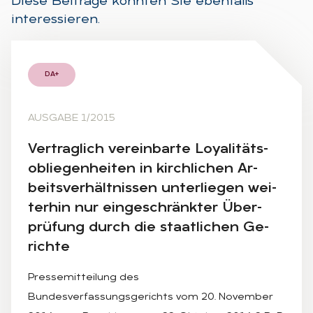
Diese Beiträge könnten Sie ebenfalls
interessieren.
DA+
AUSGABE 1/2015
Ver­trag­lich ver­ein­bar­te Loya­li­täts­
ob­lie­gen­hei­ten in kirch­li­chen Ar­
beits­ver­hält­nis­sen un­ter­lie­gen wei­
ter­hin nur ein­ge­schränk­ter Über­
prü­fung durch die staat­li­chen Ge­
rich­te
Pressemitteilung des
Bundesverfassungsgerichts vom 20. November