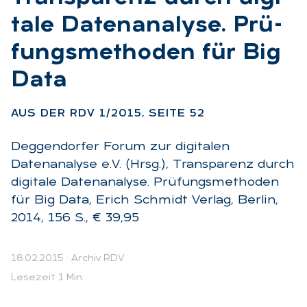
ta­le Da­ten­ana­ly­se. Prü­
fungs­me­tho­den für Big
Data
:
AUS DER RDV 1/2015, SEI­TE 52
Deggendorfer Forum zur digitalen
Datenanalyse e.V. (Hrsg.), Transparenz durch
digitale Datenanalyse. Prüfungsmethoden
für Big Data, Erich Schmidt Verlag, Berlin,
2014, 156 S., € 39,95
18.02.2015
·
Archiv RDV
Lesezeit 1 Min.