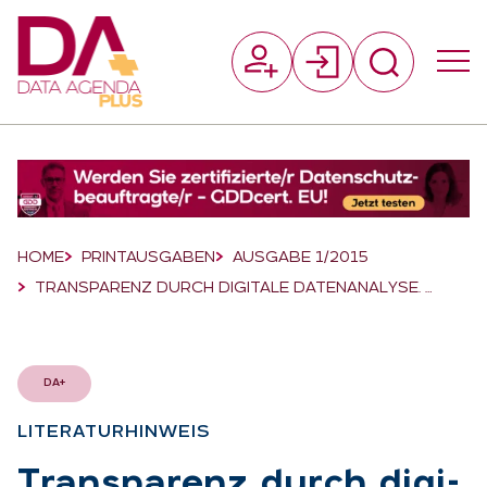
Suchfeld
Suchen
Breadcrumb-Navigation
HOME
PRINTAUSGABEN
AUSGABE 1/2015
TRANSPARENZ DURCH DIGITALE DATENANALYSE. …
DA+
LI­TE­RA­TUR­HIN­WEIS
:
Trans­pa­renz durch di­gi­