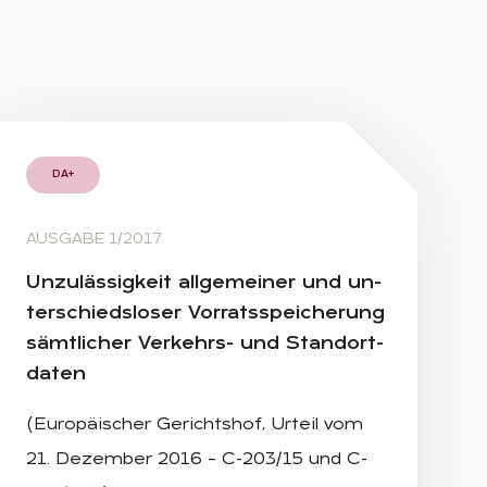
DA+
AUSGABE 1/2017
Un­zu­läs­sig­keit all­ge­mei­ner und un­
ter­schieds­lo­ser Vor­rats­spei­che­rung
sämt­li­cher Ver­kehrs- und Stand­ort­
da­ten
(Europäischer Gerichtshof, Urteil vom
21. Dezember 2016 – C-203/15 und C-