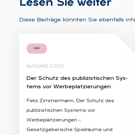
Le­sen Sie wei­ter
Diese Beiträge könnten Sie ebenfalls int
DA+
AUSGABE 1/2017
Der Schutz des pu­bli­zis­ti­schen Sys­
tems vor Wer­be­plat­zie­run­gen
Felix Zimmermann, Der Schutz des
publizistischen Systems vor
Werbeplatzierungen –
Gesetzgeberische Spielräume und