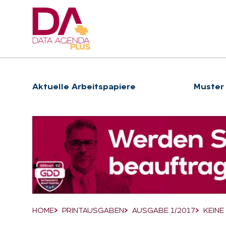
Hauptnavigation
Ak­tu­el­le Ar­beits­pa­pie­re
Muster
Suchfeld
HOME
PRINTAUSGABEN
AUSGABE 1/2017
KEINE
Breadcrumb-Navigation