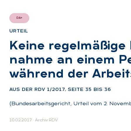
DA+
UR­TEIL
:
Kei­ne re­gel­mä­ßi­ge
nah­me an ei­nem Per
wäh­rend der Ar­beits
AUS DER RDV 1/2017, SEI­TE 35 BIS 36
(Bundesarbeitsgericht, Urteil vom 2. Novem
10.02.2017
·
Archiv RDV