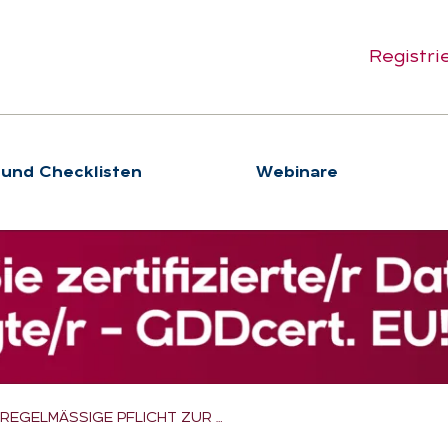
Registri
 und Checklisten
We­bi­na­re
 REGELMÄSSIGE PFLICHT ZUR …