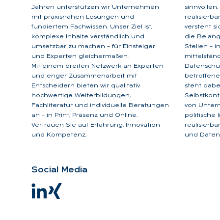
Jahren unterstützen wir Unternehmen
sinnvollen
mit praxisnahen Lösungen und
realisierb
fundiertem Fachwissen. Unser Ziel ist,
versteht s
komplexe Inhalte verständlich und
die Belan
umsetzbar zu machen – für Einsteiger
Stellen – 
und Experten gleichermaßen.
mittelstän
Mit einem breiten Netzwerk an Experten
Datenschu
und enger Zusammenarbeit mit
betroffene
Entscheidern bieten wir qualitativ
steht dabe
hochwertige Weiterbildungen,
Selbstkont
Fachliteratur und individuelle Beratungen
von Unter
an – in Print, Präsenz und Online.
politische
Vertrauen Sie auf Erfahrung, Innovation
realisierb
und Kompetenz.
und Datens
So­ci­al Me­dia