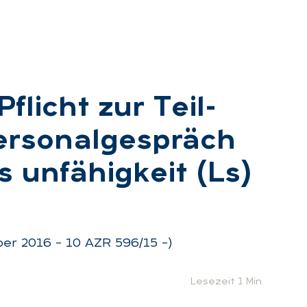
 Pflicht zur Teil­
­so­nal­ge­spräch
 un­fä­hig­keit (Ls)
:
ber 2016 – 10 AZR 596/15 –)
Lesezeit 1 Min.