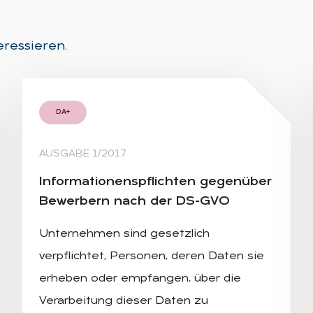
eressieren.
DA+
AUSGABE 1/2017
In­for­ma­tio­nens­pflich­ten ge­gen­über
Be­wer­bern nach der DS-GVO
Unternehmen sind gesetzlich
verpflichtet, Personen, deren Daten sie
erheben oder empfangen, über die
Verarbeitung dieser Daten zu