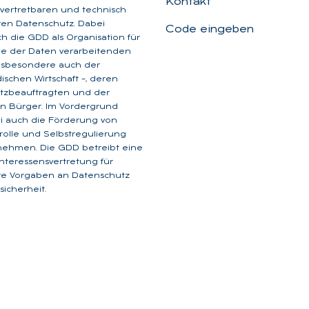
Kontakt
, vertretbaren und technisch
aren Datenschutz. Dabei
Code eingeben
ich die GDD als Organisation für
ge der Daten verarbeitenden
insbesondere auch der
dischen Wirtschaft –, deren
tzbeauftragten und der
n Bürger. Im Vordergrund
i auch die Förderung von
rolle und Selbstregulierung
nehmen. Die GDD betreibt eine
 Interessensvertretung für
are Vorgaben an Datenschutz
icherheit.