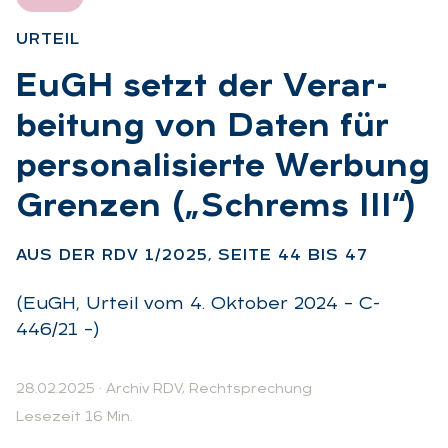
UR­TEIL
:
EuGH setzt der Ver­ar­
bei­tung von Da­ten für
per­so­na­li­sier­te Wer­bung
Gren­zen („Schrems III“)
:
AUS DER RDV 1/2025, SEI­TE 44 BIS 47
(EuGH, Urteil vom 4. Oktober 2024 – C-
446/21 –)
28.02.2025
·
Archiv RDV, Rechtsprechung
Lesezeit 16 Min.