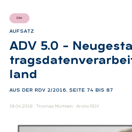
DA+
AUF­SATZ
:
ADV 5.0 – Neu­ge­sta
trags­da­ten­ver­ar­b
land
:
AUS DER RDV 2/2016, SEI­TE 74 BIS 87
18.04.2016
·
Thomas Müthlein
·
Archiv RDV