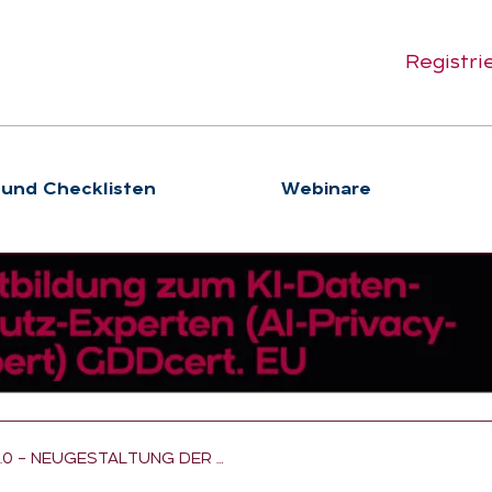
Registri
 und Checklisten
We­bi­na­re
.0 – NEUGESTALTUNG DER …