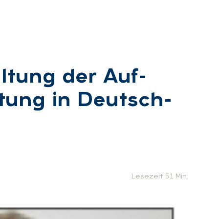
l­tung der Auf­
ei­tung in Deutsch­
Lesezeit 51 Min.