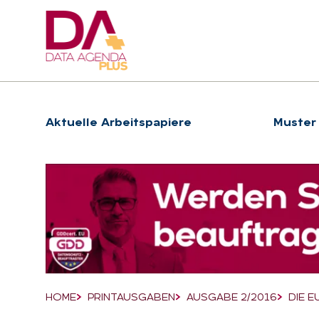
Hauptnavigation
Ak­tu­el­le Ar­beits­pa­pie­re
Muster
Suchfeld
HOME
PRINTAUSGABEN
AUSGABE 2/2016
DIE 
Breadcrumb-Navigation