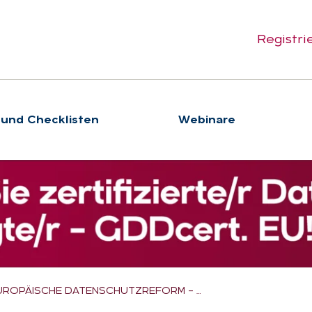
Registri
 und Checklisten
We­bi­na­re
EUROPÄISCHE DATENSCHUTZREFORM – …