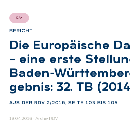
DA+
BE­RICHT
:
Die Eu­ro­päi­sche Da
– eine ers­te Stel­l
Ba­den-Würt­tem­berg
geb­nis: 32. TB (2014/
AUS DER RDV 2/2016, SEI­TE 103 BIS 105
18.04.2016
·
Archiv RDV