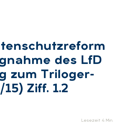
­ten­schutz­re­form
ung­nah­me des LfD
 zum Tri­lo­g­er­
15) Ziff. 1.2
:
Lesezeit 4 Min.