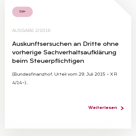
DA+
AUSGABE 2/2016
Aus­kunfts­er­su­chen an Drit­te ohne
vor­he­ri­ge Sach­ver­halts­auf­klä­rung
beim Steu­er­pflich­ti­gen
(Bundesfinanzhof, Urteil vom 29. Juli 2015 – X R
4/14–)…
Weiterlesen