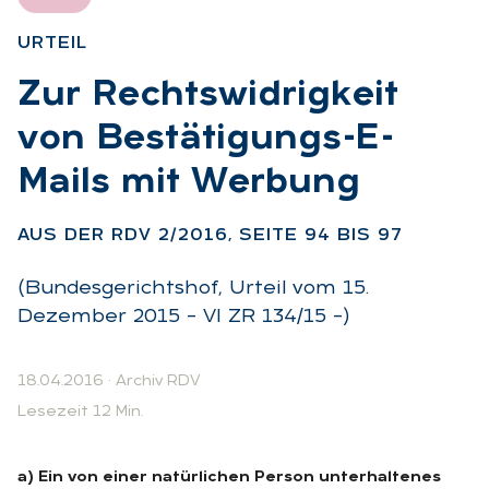
UR­TEIL
:
Zur Rechts­wid­rig­keit
von Be­stä­ti­gungs-E-
Mails mit Wer­bung
:
AUS DER RDV 2/2016, SEI­TE 94 BIS 97
(Bundesgerichtshof, Urteil vom 15.
Dezember 2015 – VI ZR 134/15 –)
18.04.2016
·
Archiv RDV
Lesezeit 12 Min.
a) Ein von einer natürlichen Person unterhaltenes