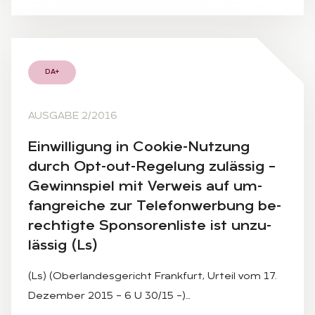
DA+
AUSGABE 2/2016
Ein­wil­li­gung in Coo­kie-Nut­zung
durch Opt-out-Re­ge­lung zu­läs­sig –
Ge­winn­spiel mit Ver­weis auf um­
fang­rei­che zur Te­le­fon­wer­bung be­
rech­tig­te Spon­so­ren­lis­te ist un­zu­
läs­sig (Ls)
(Ls) (Oberlandesgericht Frankfurt, Urteil vom 17.
Dezember 2015 – 6 U 30/15 –)…