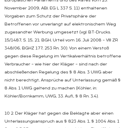
Europäischen Parlaments und des Rates vom 25.
November 2009, ABl. EG L 337 S. 11) enthaltenen
Vorgaben zum Schutz der Privatsphäre der
Betroffenen vor unverlangt auf elektronischem Weg
zugesandter Werbung umgesetzt (vgl. BT-Drucks.
15/1487, S. 15, 21; BGH, Urteil vom 16. Juli 2008 – VIII ZR
348/06, BGHZ 177, 253 Rn. 30). Von einem Verstoß
gegen diese Regelung im Vertikalverhältnis betroffene
Verbraucher – wie hier der Kläger – sind nach der
abschließenden Regelung des § 8 Abs. 3 UWG aber
nicht berechtigt, Ansprüche auf Unterlassung gemäß §
8 Abs. 1 UWG geltend zu machen (Köhler, in:
Köhler/Bornkamm, UWG, 33. Aufl., § 8 Rn. 3.4).
10 2. Der Kläger hat gegen die Beklagte aber einen
Unterlassungsanspruch aus § 823 Abs. 1, § 1004 Abs. 1