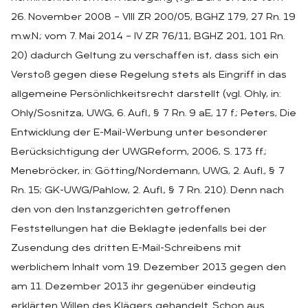
26. November 2008 – VIII ZR 200/05, BGHZ 179, 27 Rn. 19
m.w.N.; vom 7. Mai 2014 – IV ZR 76/11, BGHZ 201, 101 Rn.
20) dadurch Geltung zu verschaffen ist, dass sich ein
Verstoß gegen diese Regelung stets als Eingriff in das
allgemeine Persönlichkeitsrecht darstellt (vgl. Ohly, in:
Ohly/Sosnitza, UWG, 6. Aufl., § 7 Rn. 9 aE, 17 f.; Peters, Die
Entwicklung der E-Mail-Werbung unter besonderer
Berücksichtigung der UWGReform, 2006, S. 173 ff.;
Menebröcker, in: Götting/Nordemann, UWG, 2. Aufl., § 7
Rn. 15; GK-UWG/Pahlow, 2. Aufl., § 7 Rn. 210). Denn nach
den von den Instanzgerichten getroffenen
Feststellungen hat die Beklagte jedenfalls bei der
Zusendung des dritten E-Mail-Schreibens mit
werblichem Inhalt vom 19. Dezember 2013 gegen den
am 11. Dezember 2013 ihr gegenüber eindeutig
erklärten Willen des Klägers gehandelt. Schon aus