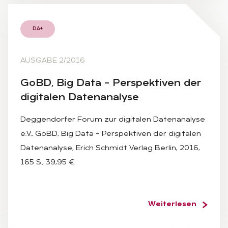
DA+
AUSGABE 2/2016
GoBD, Big Data – Per­spek­ti­ven der
di­gi­ta­len Da­ten­ana­ly­se
Deggendorfer Forum zur digitalen Datenanalyse
e.V., GoBD, Big Data – Perspektiven der digitalen
Datenanalyse, Erich Schmidt Verlag Berlin, 2016,
165 S., 39,95 €.
Weiterlesen