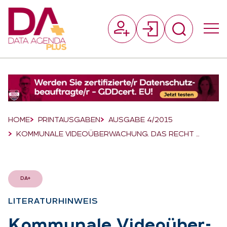
Suchfeld
Suchen
Breadcrumb-Navigation
HOME
PRINTAUSGABEN
AUSGABE 4/2015
KOMMUNALE VIDEOÜBERWACHUNG. DAS RECHT …
DA+
LI­TE­RA­TUR­HIN­WEIS
:
Kom­mu­na­le Vi­deo­über­