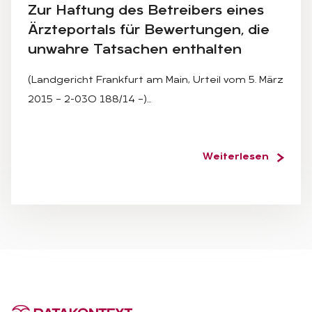
Zur Haf­tung des Be­trei­bers ei­nes
Ärz­te­por­tals für Be­wer­tun­gen, die
un­wah­re Tat­sa­chen ent­hal­ten
(Landgericht Frankfurt am Main, Urteil vom 5. März
2015 – 2-03O 188/14 –)…
Weiterlesen