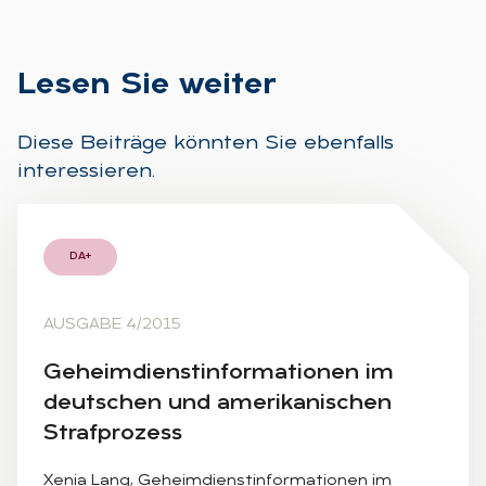
Le­sen Sie wei­ter
Diese Beiträge könnten Sie ebenfalls
interessieren.
DA+
AUSGABE 4/2015
Ge­heim­dienst­in­for­ma­tio­nen im
deut­schen und ame­ri­ka­ni­schen
Straf­pro­zess
Xenia Lang, Geheimdienstinformationen im