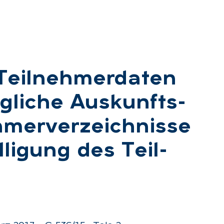
Teil­neh­mer­da­ten
g­li­che Aus­kunfts­
­mer­ver­zeich­nis­se
­li­gung des Teil­