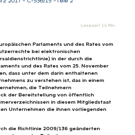
rz 2017 – C-536/15 –Tele 2
Lesezeit 14 Min.
s Europäischen Parlaments und des Rates vom
utzerrechte bei elektronischen
ldienstrichtlinie) in der durch die
rlaments und des Rates vom 25. November
en, dass unter dem darin enthaltenen
rnehmens zu verstehen ist, das in einem
nternehmen, die Teilnehmern
 der Bereitstellung von öffentlich
merverzeichnissen in diesem Mitgliedstaat
esen Unternehmen die ihnen vorliegenden
urch die Richtlinie 2009/136 geänderten