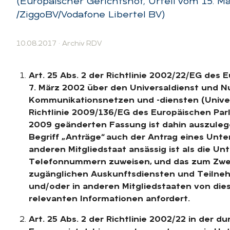
(Europäischer Gerichtshof, Urteil vom 15. Mä
/ZiggoBV/Vodafone Libertel BV)
10.08.2017
·
Archiv RDV
Art. 25 Abs. 2 der Richtlinie 2002/22/EG de
7. März 2002 über den Universaldienst und N
Kommunikationsnetzen und -diensten (Universa
Richtlinie 2009/136/EG des Europäischen Pa
2009 geänderten Fassung ist dahin auszuleg
Begriff „Anträge“ auch der Antrag eines Unte
anderen Mitgliedstaat ansässig ist als die U
Telefonnummern zuweisen, und das zum Zweck
zugänglichen Auskunftsdiensten und Teilneh
und/oder in anderen Mitgliedstaaten von di
relevanten Informationen anfordert.
Art. 25 Abs. 2 der Richtlinie 2002/22 in der d