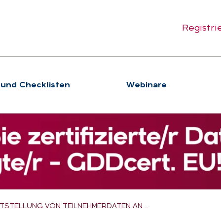
Registri
 und Checklisten
We­bi­na­re
ITSTELLUNG VON TEILNEHMERDATEN AN …