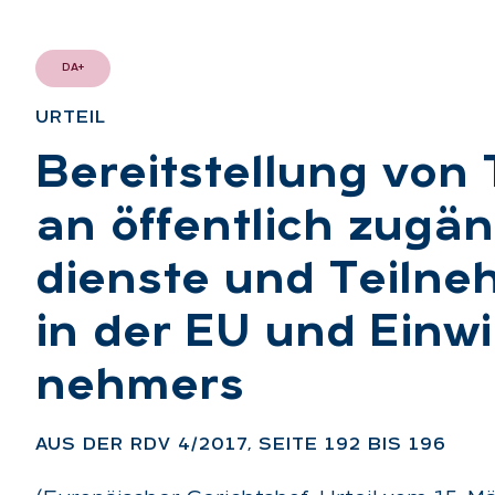
DA+
UR­TEIL
:
Be­reit­stel­lung von 
an öf­fent­lich zu­gän
diens­te und Teil­neh
in der EU und Ein­wil
neh­mers
:
AUS DER RDV 4/2017, SEI­TE 192 BIS 196