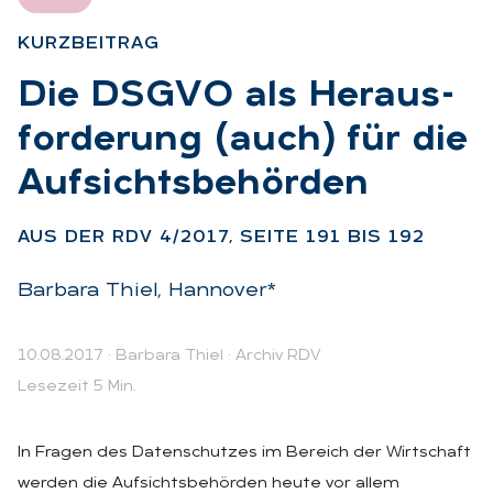
KURZ­BEI­TRAG
:
Die DS­GVO als Her­aus­
for­de­rung (auch) für die
Auf­sichts­be­hör­den
:
AUS DER RDV 4/2017, SEI­TE 191 BIS 192
Barbara Thiel, Hannover*
10.08.2017
·
Barbara Thiel
·
Archiv RDV
Lesezeit 5 Min.
In Fragen des Datenschutzes im Bereich der Wirtschaft
werden die Aufsichtsbehörden heute vor allem