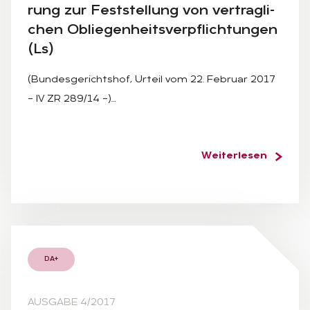
rung zur Fest­stel­lung von ver­trag­li­
chen Ob­lie­gen­heits­ver­pflich­tun­gen
(Ls)
(Bundesgerichtshof, Urteil vom 22. Februar 2017
– IV ZR 289/14 –)…
Weiterlesen
DA+
AUSGABE 4/2017