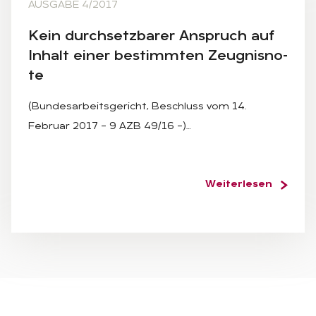
AUSGABE 4/2017
Kein durch­setz­ba­rer An­spruch auf
In­halt ei­ner be­stimm­ten Zeug­nis­no­
te
(Bundesarbeitsgericht, Beschluss vom 14.
Februar 2017 – 9 AZB 49/16 –)…
Weiterlesen