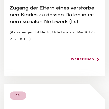
Zu­gang der El­tern ei­nes ver­stor­be­
nen Kin­des zu des­sen Da­ten in ei­
nem so­zia­len Netz­werk (Ls)
(Kammergericht Berlin, Urteil vom 31. Mai 2017 –
21 U 9/16 –)…
Weiterlesen
DA+