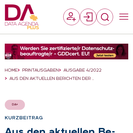
Suchfeld
Suchen
Breadcrumb-Navigation
HOME
PRINTAUSGABEN
AUSGABE 4/2022
AUS DEN AKTUELLEN BERICHTEN DER …
DA+
KURZ­BEI­TRAG
:
Aus den ak­tu­el­len Be­