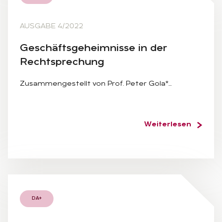
AUSGABE 4/2022
Ge­schäfts­ge­heim­nis­se in der
Recht­spre­chung
Zusammengestellt von Prof. Peter Gola*…
Weiterlesen
DA+