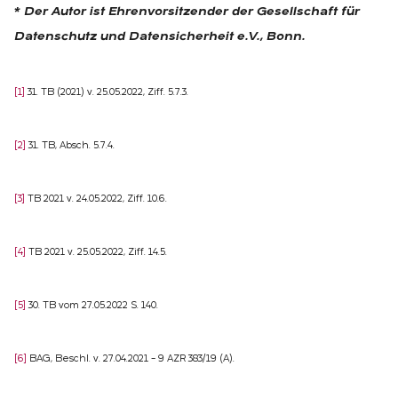
* Der Autor ist Ehrenvorsitzender der Gesellschaft für
Datenschutz und Datensicherheit e.V., Bonn.
[1]
31. TB (2021) v. 25.05.2022, Ziff. 5.7.3.
[2]
31. TB, Absch. 5.7.4.
[3]
TB 2021 v. 24.05.2022, Ziff. 10.6.
[4]
TB 2021 v. 25.05.2022, Ziff. 14.5.
[5]
30. TB vom 27.05.2022 S. 140.
[6]
BAG, Beschl. v. 27.04.2021 – 9 AZR 383/19 (A).