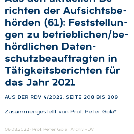
rich­ten der Auf­sichts­be­
hör­den (61): Fest­stel­lun­
gen zu be­trieb­li­chen/be­
hörd­li­chen Da­ten­
schutz­be­auf­trag­ten in
Tä­tig­keits­be­rich­ten für
das Jahr 2021
:
AUS DER RDV 4/2022, SEI­TE 208 BIS 209
Zusammengestellt von Prof. Peter Gola*
06.08.2022
·
Prof. Peter Gola
·
Archiv RDV