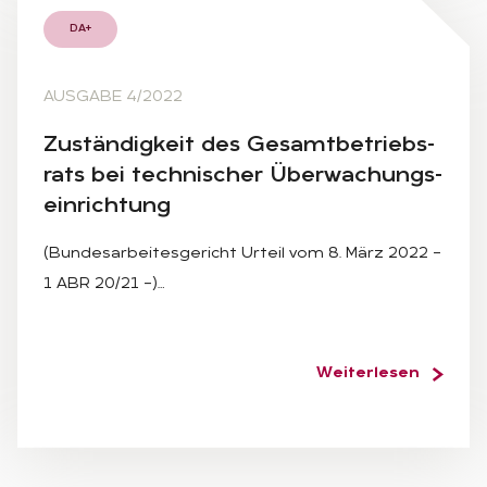
DA+
AUSGABE 4/2022
Zu­stän­dig­keit des Ge­samt­be­triebs­
rats bei tech­ni­scher Über­wa­chungs­
ein­rich­tung
(Bundesarbeitesgericht Urteil vom 8. März 2022 –
1 ABR 20/21 –)…
Weiterlesen