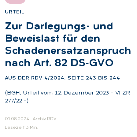
UR­TEIL
:
Zur Dar­le­gungs- und
Be­weis­last für den
Scha­den­er­satz­an­spruch
nach Art. 82 DS‑G­VO
:
AUS DER RDV 4/2024, SEI­TE 243 BIS 244
(BGH, Urteil vom 12. Dezember 2023 – VI ZR
277/22 –)
01.08.2024
·
Archiv RDV
Lesezeit 3 Min.