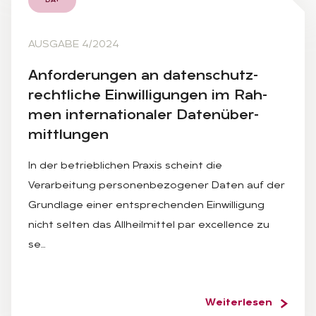
DA+
AUSGABE 4/2024
An­for­de­run­gen an da­ten­schutz­
recht­li­che Ein­wil­li­gun­gen im Rah­
men in­ter­na­tio­na­ler Da­ten­über­
mitt­lun­gen
In der betrieblichen Praxis scheint die
Verarbeitung personenbezogener Daten auf der
Grundlage einer entsprechenden Einwilligung
nicht selten das Allheilmittel par excellence zu
se…
Weiterlesen