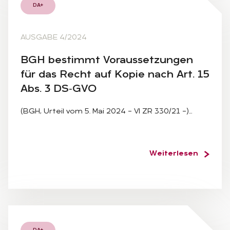
DA+
AUSGABE 4/2024
BGH be­stimmt Vor­aus­set­zun­gen
für das Recht auf Ko­pie nach Art. 15
Abs. 3 DS‑G­VO
(BGH, Urteil vom 5. Mai 2024 – VI ZR 330/21 –)…
Weiterlesen