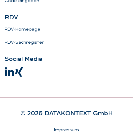
Code eingeben
RDV
RDV-Homepage
RDV-Sachregister
So­ci­al Me­dia
© 2026 DA­TA­KON­TEXT GmbH
Rechtliches
Impressum