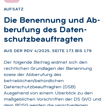
AUF­SATZ
:
Die Be­nen­nung und Ab­
be­ru­fung des Da­ten­
schutz­be­auf­trag­ten
:
AUS DER RDV 4/2025, SEI­TE 173 BIS 179
Der folgende Beitrag widmet sich den
rechtlichen Grundlagen der Benennung
sowie der Abberufung des
betrieblichen/behördlichen
Datenschutzbeauftragten (DSB).
Ausgehend von einem Überblick zu den
maßgeblichen Vorschriften der DS GVO und
dem BDSG werden die verschiedenen