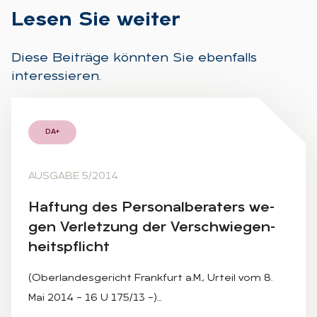
Le­sen Sie wei­ter
Diese Beiträge könnten Sie ebenfalls
interessieren.
DA+
AUSGABE 5/2014
Haf­tung des Per­so­nal­be­ra­ters we­
gen Ver­let­zung der Ver­schwie­gen­
heits­pflicht
(Oberlandesgericht Frankfurt a.M., Urteil vom 8.
Mai 2014 – 16 U 175/13 –)…