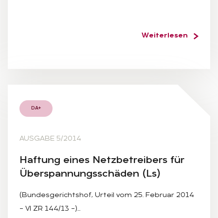
Weiterlesen
DA+
AUSGABE 5/2014
Haf­tung ei­nes Netz­be­trei­bers für
Über­span­nungs­schä­den (Ls)
(Bundesgerichtshof, Urteil vom 25. Februar 2014
– VI ZR 144/13 –)…