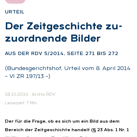
UR­TEIL
:
Der Zeit­ge­schich­te zu­
zu­ord­nen­de Bil­der
:
AUS DER RDV 5/2014, SEI­TE 271 BIS 272
(Bundesgerichtshof, Urteil vom 8. April 2014
– VI ZR 197/13 –)
18.10.2014
·
Archiv RDV
Lesezeit 7 Min.
Der für die Frage, ob es sich um ein Bild aus dem
Bereich der Zeitgeschichte handelt (§ 23 Abs. 1 Nr. 1