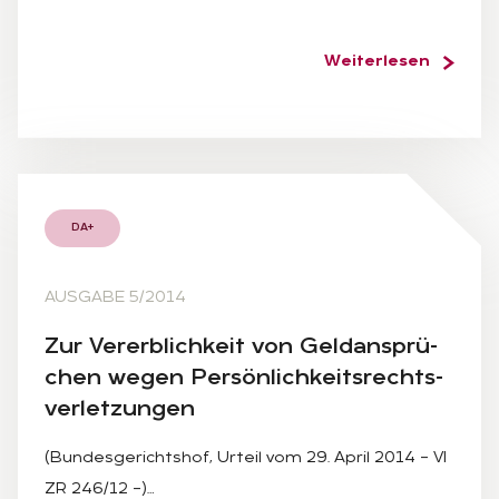
Weiterlesen
DA+
AUSGABE 5/2014
Zur Ver­erb­lich­keit von Geld­an­sprü­
chen we­gen Per­sön­lich­keits­rechts­
ver­let­zun­gen
(Bundesgerichtshof, Urteil vom 29. April 2014 – VI
ZR 246/12 –)…