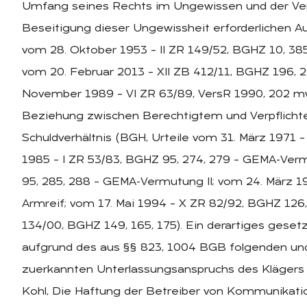
Umfang seines Rechts im Ungewissen und der Verpf
Beseitigung dieser Ungewissheit erforderlichen Ausk
vom 28. Oktober 1953 – II ZR 149/52, BGHZ 10, 385,
vom 20. Februar 2013 – XII ZB 412/11, BGHZ 196, 20
November 1989 – VI ZR 63/89, VersR 1990, 202 mwN
Beziehung zwischen Berechtigtem und Verpflicht
Schuldverhältnis (BGH, Urteile vom 31. März 1971 –
1985 – I ZR 53/83, BGHZ 95, 274, 279 – GEMA-Verm
95, 285, 288 – GEMA-Vermutung II; vom 24. März 19
Armreif; vom 17. Mai 1994 – X ZR 82/92, BGHZ 126
134/00, BGHZ 149, 165, 175). Ein derartiges gesetz
aufgrund des aus §§ 823, 1004 BGB folgenden und
zuerkannten Unterlassungsanspruchs des Klägers 
Kohl, Die Haftung der Betreiber von Kommunikation