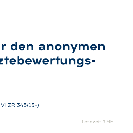
er den an­ony­men
z­te­be­wer­tungs­
 VI ZR 345/13–)
Lesezeit 9 Min.