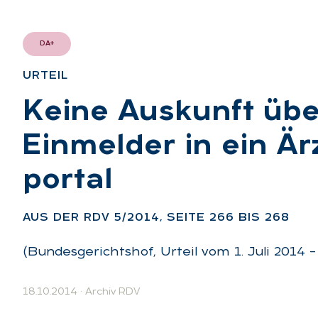
DA+
UR­TEIL
:
Kei­ne Aus­kunft üb
Ein­mel­der in ein Är
por­tal
:
AUS DER RDV 5/2014, SEI­TE 266 BIS 268
(Bundesgerichtshof, Urteil vom 1. Juli 2014 –
18.10.2014
·
Archiv RDV