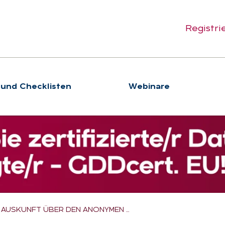
Registri
 und Checklisten
We­bi­na­re
E AUSKUNFT ÜBER DEN ANONYMEN …