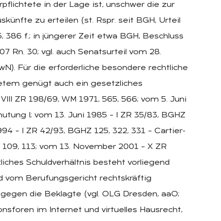
lichtete in der Lage ist, unschwer die zur
ünfte zu erteilen (st. Rspr. seit BGH, Urteil
 386 f.; in jüngerer Zeit etwa BGH, Beschluss
7 Rn. 30; vgl. auch Senatsurteil vom 28.
). Für die erforderliche besondere rechtliche
etem genügt auch ein gesetzliches
 VIII ZR 198/69, WM 1971, 565, 566; vom 5. Juni
utung I; vom 13. Juni 1985 – I ZR 35/83, BGHZ
94 – I ZR 42/93, BGHZ 125, 322, 331 – Cartier-
, 109, 113; vom 13. November 2001 – X ZR
liches Schuldverhältnis besteht vorliegend
 vom Berufungsgericht rechtskräftig
gegen die Beklagte (vgl. OLG Dresden, aaO;
sforen im Internet und virtuelles Hausrecht,