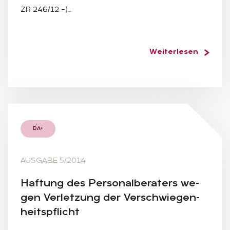
ZR 246/12 –)…
Weiterlesen
DA+
AUSGABE 5/2014
Haf­tung des Per­so­nal­be­ra­ters we­
gen Ver­let­zung der Ver­schwie­gen­
heits­pflicht