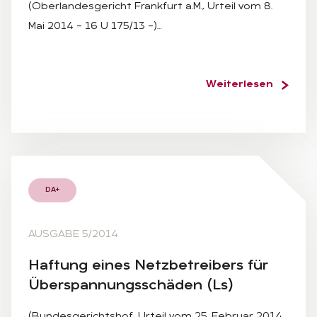
(Oberlandesgericht Frankfurt a.M., Urteil vom 8.
Mai 2014 – 16 U 175/13 –)…
Weiterlesen
DA+
AUSGABE 5/2014
Haf­tung ei­nes Netz­be­trei­bers für
Über­span­nungs­schä­den (Ls)
(Bundesgerichtshof, Urteil vom 25. Februar 2014