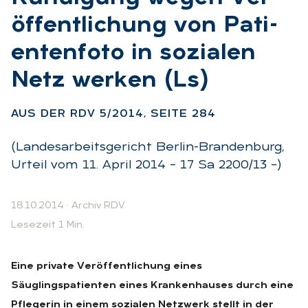
öf­fent­li­chung von Pa­ti­
en­ten­fo­to in so­zia­len
Netz wer­ken (Ls)
:
AUS DER RDV 5/2014, SEI­TE 284
(Landesarbeitsgericht Berlin-Brandenburg,
Urteil vom 11. April 2014 – 17 Sa 2200/13 –)
18.10.2014
·
Archiv RDV
Lesezeit 1 Min.
Eine private Veröffentlichung eines
Säuglingspatienten eines Krankenhauses durch eine
Pflegerin in einem sozialen Netzwerk stellt in der