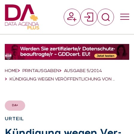
Suchfeld
Suchen
Breadcrumb-Navigation
HOME
PRINTAUSGABEN
AUSGABE 5/2014
KÜNDIGUNG WEGEN VERÖFFENTLICHUNG VON …
DA+
UR­TEIL
:
Kün­di­gung we­gen Ver­