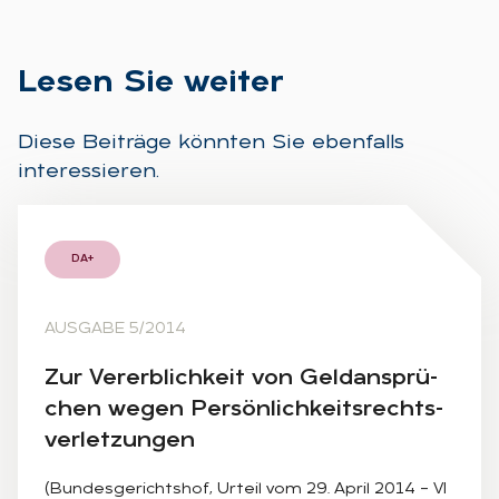
Le­sen Sie wei­ter
Diese Beiträge könnten Sie ebenfalls
interessieren.
DA+
AUSGABE 5/2014
Zur Ver­erb­lich­keit von Geld­an­sprü­
chen we­gen Per­sön­lich­keits­rechts­
ver­let­zun­gen
(Bundesgerichtshof, Urteil vom 29. April 2014 – VI