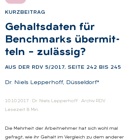
KURZ­BEI­TRAG
:
Ge­halts­da­ten für
Bench­marks über­mit­
teln – zu­läs­sig?
:
AUS DER RDV 5/2017, SEI­TE 242 BIS 245
Dr. Niels Lepperhoff, Düsseldorf*
10.10.2017
·
Dr. Niels Lepperhoff
·
Archiv RDV
Lesezeit 8 Min.
Die Mehrheit der Arbeitnehmer hat sich wohl mal
gefragt, wie ihr Gehalt im Vergleich zu dem anderer