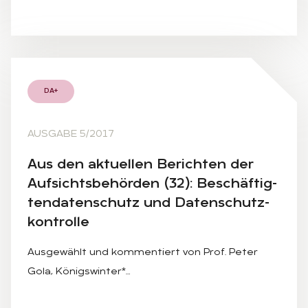
DA+
AUSGABE 5/2017
Aus den ak­tu­el­len Be­rich­ten der
Auf­sichts­be­hör­den (32): Be­schäf­tig­
ten­da­ten­schutz und Da­ten­schutz­
kon­trol­le
Ausgewählt und kommentiert von Prof. Peter
Gola, Königswinter*…