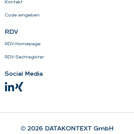
Kontakt
Code eingeben
RDV
RDV-Homepage
RDV-Sachregister
So­ci­al Me­dia
© 2026 DA­TA­KON­TEXT GmbH