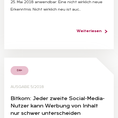
25. Mai 2018 anwendbar. Eine nicht wirklich neue
Erkenntnis. Nicht wirklich neu ist auc…
Weiterlesen
DA+
AUSGABE 5/2018
Bit­kom: Je­der zwei­te So­ci­al-Me­dia-
Nut­zer kann Wer­bung von In­halt
nur schwer un­ter­schei­den