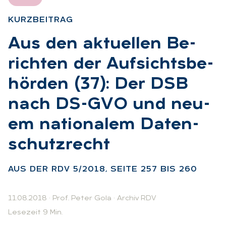
KURZ­BEI­TRAG
:
Aus den ak­tu­el­len Be­
rich­ten der Auf­sichts­be­
hör­den (37): Der DSB
nach DS-GVO und neu­
em na­tio­na­lem Da­ten­
schutz­recht
:
AUS DER RDV 5/2018, SEI­TE 257 BIS 260
11.08.2018
·
Prof. Peter Gola
·
Archiv RDV
Lesezeit 9 Min.