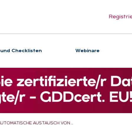
Registri
 und Checklisten
We­bi­na­re
AUTOMATISCHE AUSTAUSCH VON …