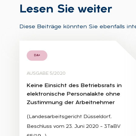
Le­sen Sie wei­ter
Diese Beiträge könnten Sie ebenfalls int
DA+
AUSGABE 5/2020
Kei­ne Ein­sicht des Be­triebs­rats in
elek­tro­ni­sche Per­so­nal­ak­te ohne
Zu­stim­mung der Ar­beit­neh­mer
(Landesarbeitsgericht Düsseldorf,
Beschluss vom 23. Juni 2020 – 3TaBV