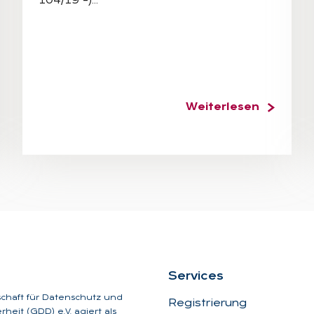
104/19 –)…
Weiterlesen
Ser­vices
schaft für Datenschutz und
Registrierung
heit (GDD) e.V. agiert als