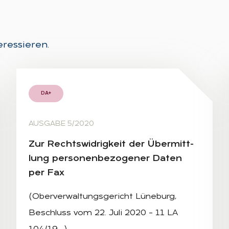
eressieren.
DA+
AUSGABE 5/2020
Zur Rechts­wid­rig­keit der Über­mitt­
lung per­so­nen­be­zo­ge­ner Da­ten
per Fax
(Oberverwaltungsgericht Lüneburg,
Beschluss vom 22. Juli 2020 – 11 LA