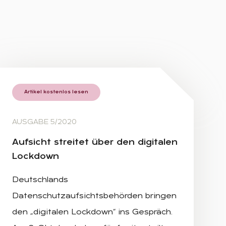
Artikel kostenlos lesen
AUSGABE 5/2020
Auf­sicht strei­tet über den di­gi­ta­len
Lock­down
Deutschlands
Datenschutzaufsichtsbehörden bringen
den „digitalen Lockdown“ ins Gespräch.