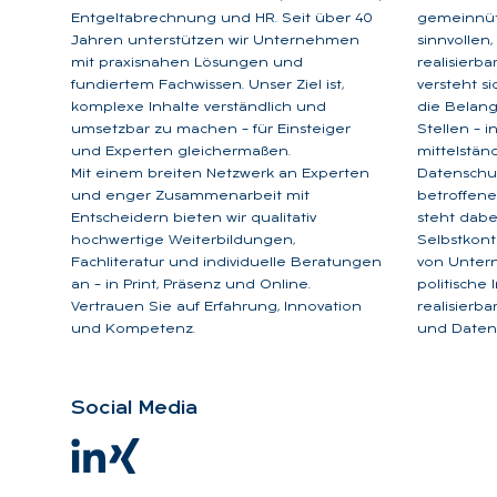
Entgeltabrechnung und HR. Seit über 40
gemeinnütz
Jahren unterstützen wir Unternehmen
sinnvollen
mit praxisnahen Lösungen und
realisierb
fundiertem Fachwissen. Unser Ziel ist,
versteht s
komplexe Inhalte verständlich und
die Belan
umsetzbar zu machen – für Einsteiger
Stellen – 
und Experten gleichermaßen.
mittelstän
Mit einem breiten Netzwerk an Experten
Datenschu
und enger Zusammenarbeit mit
betroffene
Entscheidern bieten wir qualitativ
steht dabe
hochwertige Weiterbildungen,
Selbstkont
Fachliteratur und individuelle Beratungen
von Unter
an – in Print, Präsenz und Online.
politische
Vertrauen Sie auf Erfahrung, Innovation
realisierb
und Kompetenz.
und Datens
So­ci­al Me­dia