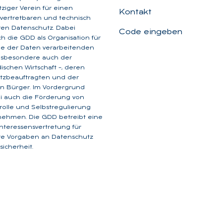
iger Verein für einen
Kontakt
, vertretbaren und technisch
aren Datenschutz. Dabei
Code eingeben
ich die GDD als Organisation für
ge der Daten verarbeitenden
insbesondere auch der
dischen Wirtschaft –, deren
tzbeauftragten und der
n Bürger. Im Vordergrund
i auch die Förderung von
rolle und Selbstregulierung
nehmen. Die GDD betreibt eine
 Interessensvertretung für
are Vorgaben an Datenschutz
icherheit.