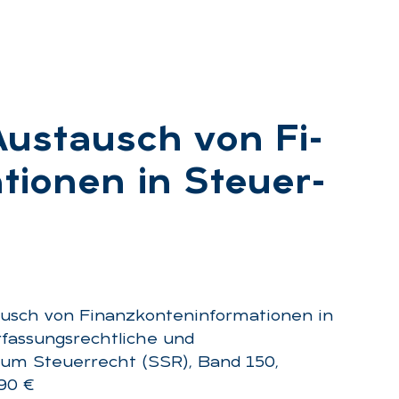
 Aus­tausch von Fi­
­tio­nen in Steu­er­
usch von Finanzkonteninformationen in
rfassungsrechtliche und
zum Steuerrecht (SSR), Band 150,
,90 €