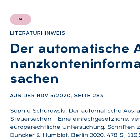
DA+
LI­TE­RA­TUR­HIN­WEIS
:
Der au­to­ma­ti­sche
nanz­kon­ten­in­for­ma
sa­chen
:
AUS DER RDV 5/2020, SEI­TE 283
Sophie Schurowski, Der automatische Austa
Steuersachen – Eine einfachgesetzliche, ve
europarechtliche Untersuchung, Schriften 
Duncker & Humblot, Berlin 2020, 478 S., 119