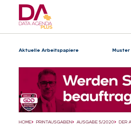
Hauptnavigation
Ak­tu­el­le Ar­beits­pa­pie­re
Muster
Suchfeld
HOME
PRINTAUSGABEN
AUSGABE 5/2020
DER 
Breadcrumb-Navigation