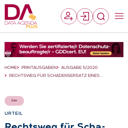
Suchfeld
Suchen
Breadcrumb-Navigation
HOME
PRINTAUSGABEN
AUSGABE 5/2020
RECHTSWEG FÜR SCHADENSERSATZ EINES …
DA+
UR­TEIL
:
Rechts­weg für Scha­