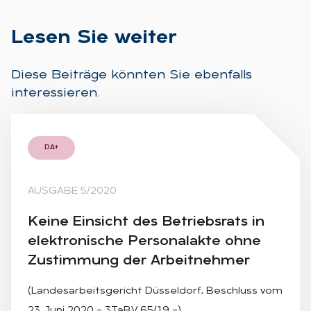
Le­sen Sie wei­ter
Diese Beiträge könnten Sie ebenfalls
interessieren.
DA+
AUSGABE 5/2020
Kei­ne Ein­sicht des Be­triebs­rats in
elek­tro­ni­sche Per­so­nal­ak­te ohne
Zu­stim­mung der Ar­beit­neh­mer
(Landesarbeitsgericht Düsseldorf, Beschluss vom
23. Juni 2020 – 3TaBV 65/19 –)…