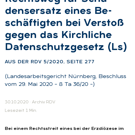
dens­er­satz ei­nes Be­
schäf­tig­ten bei Ver­stoß
ge­gen das Kirch­li­che
Da­ten­schutz­ge­setz (Ls)
:
AUS DER RDV 5/2020, SEI­TE 277
(Landesarbeitsgericht Nürnberg, Beschluss
vom 29. Mai 2020 – 8 Ta 36/20 –)
30.10.2020
·
Archiv RDV
Lesezeit 1 Min.
Bei einem Rechtsstreit eines bei der Erzdiözese im