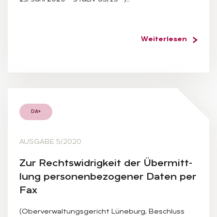
Weiterlesen
DA+
AUSGABE 5/2020
Zur Rechts­wid­rig­keit der Über­mitt­
lung per­so­nen­be­zo­ge­ner Da­ten per
Fax
(Oberverwaltungsgericht Lüneburg, Beschluss