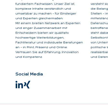
fundiertem Fachwissen. Unser Ziel ist,
versteht s
komplexe Inhalte verständlich und
die Belan
umsetzbar zu machen – für Einsteiger
Stellen – 
und Experten gleichermaßen.
mittelstän
Mit einem breiten Netzwerk an Experten
Datenschu
und enger Zusammenarbeit mit
betroffene
Entscheidern bieten wir qualitativ
steht dabe
hochwertige Weiterbildungen,
Selbstkont
Fachliteratur und individuelle Beratungen
von Unter
an – in Print, Präsenz und Online.
politische
Vertrauen Sie auf Erfahrung, Innovation
realisierb
und Kompetenz.
und Datens
So­ci­al Me­dia