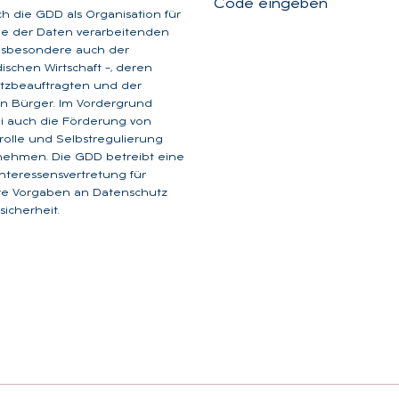
Code eingeben
ich die GDD als Organisation für
ge der Daten verarbeitenden
insbesondere auch der
dischen Wirtschaft –, deren
tzbeauftragten und der
n Bürger. Im Vordergrund
i auch die Förderung von
rolle und Selbstregulierung
nehmen. Die GDD betreibt eine
 Interessensvertretung für
are Vorgaben an Datenschutz
icherheit.