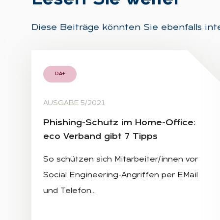
Diese Beiträge könnten Sie ebenfalls int
DA+
AUSGABE 5/2021
Phis­hing-Schutz im Home-Of­fice:
eco Ver­band gibt 7 Tipps
So schützen sich Mitarbeiter/innen vor
Social Engineering-Angriffen per EMail
und Telefon…