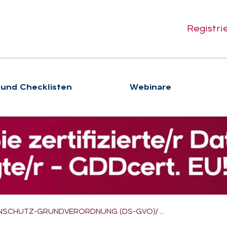
Registri
 und Checklisten
We­bi­na­re
NSCHUTZ-GRUNDVERORDNUNG (DS-GVO)/ …