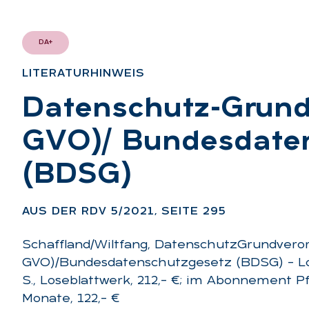
DA+
LI­TE­RA­TUR­HIN­WEIS
:
Da­ten­schutz-Grund
GVO)/ Bun­des­da­ten
(BDSG)
:
AUS DER RDV 5/2021, SEI­TE 295
Schaffland/Wiltfang, DatenschutzGrundvero
GVO)/Bundesdatenschutzgesetz (BDSG) – Los
S., Loseblattwerk, 212,– €; im Abonnement P
Monate, 122,– €