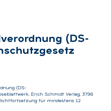
­ver­ord­nung (DS-
­schutz­ge­setz
rdnung (DS-
eblattwerk, Erich Schmidt Verlag, 3798
flichtfortsetzung für mindestens 12