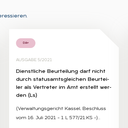
eressieren.
DA+
AUSGABE 5/2021
Dienst­li­che Be­ur­tei­lung darf nicht
durch sta­tusamts­glei­chen Be­ur­tei­
ler als Ver­tre­ter im Amt er­stellt wer­
den (Ls)
(Verwaltungsgericht Kassel, Beschluss
vom 16. Juli 2021 – 1 L 577/21.KS –)…