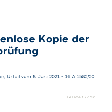
n­lo­se Ko­pie der
­prü­fung
:
, Urteil vom 8. Juni 2021 – 16 A 1582/20
Lesezeit 72 Min.