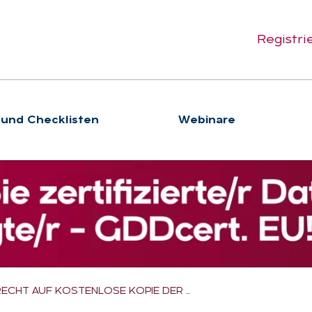
Registri
 und Checklisten
We­bi­na­re
RECHT AUF KOSTENLOSE KOPIE DER …