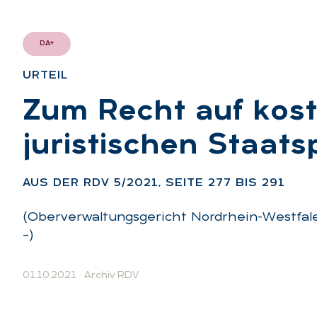
DA+
UR­TEIL
:
Zum Recht auf kos­te
ju­ris­ti­schen Staats
AUS DER RDV 5/2021, SEI­TE 277 BIS 291
(Oberverwaltungsgericht Nordrhein-Westfalen
–)
01.10.2021
·
Archiv RDV