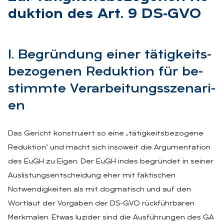
duk­ti­on des Art. 9 DS‑G­VO
I. Be­grün­dung ei­ner tä­tig­keits­
be­zo­ge­nen Re­duk­ti­on für be­
stimm­te Ver­ar­bei­tungs­sze­na­ri­
en
Das Gericht konstruiert so eine „tätigkeitsbezogene
Reduktion“ und macht sich insoweit die Argumentation
des EuGH zu Eigen. Der EuGH indes begründet in seiner
Auslistungsentscheidung eher mit faktischen
Notwendigkeiten als mit dogmatisch und auf den
Wortlaut der Vorgaben der DS‑GVO rückführbaren
Merkmalen. Etwas luzider sind die Ausführungen des GA