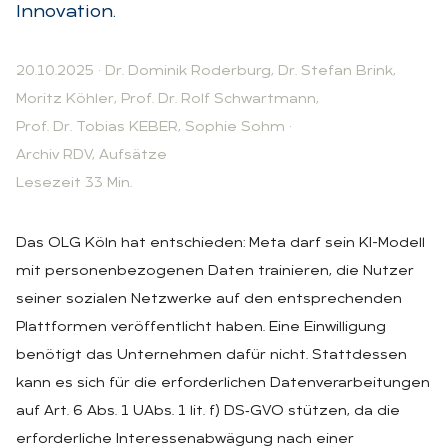
Innovation.
20.10.2025
·
Dr. Dominik Roderburg
,
Dr. Stefan Brink
,
Moritz Köhler
,
Prof. Dr. Rolf Schwartmann
,
Prof. Dr. Tobias KEBER
,
Sophie Sohm
·
Archiv RDV, Aufsätze
Lesezeit 33 Min.
Das OLG Köln hat entschieden: Meta darf sein KI-Modell
mit personenbezogenen Daten trainieren, die Nutzer
seiner sozialen Netzwerke auf den entsprechenden
Plattformen veröffentlicht haben. Eine Einwilligung
benötigt das Unternehmen dafür nicht. Stattdessen
kann es sich für die erforderlichen Datenverarbeitungen
auf Art. 6 Abs. 1 UAbs. 1 lit. f) DS‑GVO stützen, da die
erforderliche Interessenabwägung nach einer