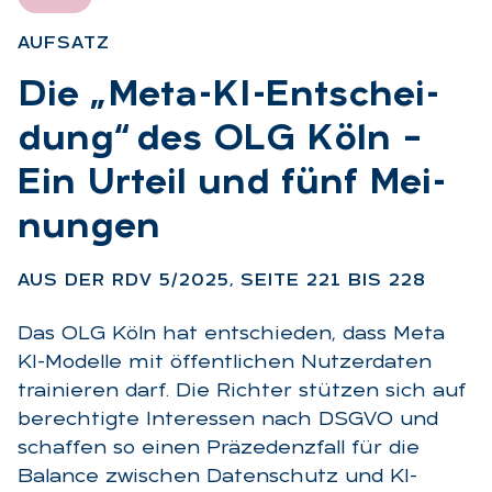
AUF­SATZ
:
Die „Meta-KI-Ent­schei­
dung“ des OLG Köln –
Ein Ur­teil und fünf Mei­
nun­gen
:
AUS DER RDV 5/2025, SEI­TE 221 BIS 228
Das OLG Köln hat entschieden, dass Meta
KI-Modelle mit öffentlichen Nutzerdaten
trainieren darf. Die Richter stützen sich auf
berechtigte Interessen nach DSGVO und
schaffen so einen Präzedenzfall für die
Balance zwischen Datenschutz und KI-