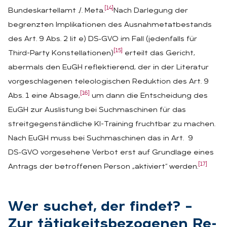
[14]
Bundeskartellamt ./. Meta.
Nach Darlegung der
begrenzten Implikationen des Ausnahmetatbestands
des Art. 9 Abs. 2 lit e) DS‑GVO im Fall (jedenfalls für
[15]
Third-Party Konstellationen)
erteilt das Gericht,
abermals den EuGH reflektierend, der in der Literatur
vorgeschlagenen teleologischen Reduktion des Art. 9
[16]
Abs. 1 eine Absage,
um dann die Entscheidung des
EuGH zur Auslistung bei Suchmaschinen für das
streitgegenständliche KI-Training fruchtbar zu machen.
Nach EuGH muss bei Suchmaschinen das in Art. 9
DS‑GVO vorgesehene Verbot erst auf Grundlage eines
[17]
Antrags der betroffenen Person „aktiviert“ werden.
Wer su­chet, der fin­det? –
Zur tä­tig­keits­be­zo­ge­nen Re­