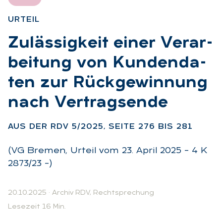
UR­TEIL
:
Zu­läs­sig­keit ei­ner Ver­ar­
bei­tung von Kun­den­da­
ten zur Rück­ge­win­nung
nach Ver­trags­en­de
:
AUS DER RDV 5/2025, SEI­TE 276 BIS 281
(VG Bremen, Urteil vom 23. April 2025 – 4 K
2873/23 –)
20.10.2025
·
Archiv RDV, Rechtsprechung
Lesezeit 16 Min.