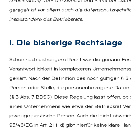
selbstständig über die Zwecke und Mittel der Date
geregelt ist vor allem auch die datenschutzrechtli
insbesondere des Betriebsrats.
I. Die bis­he­ri­ge Rechts­la­ge
Schon nach bisherigem Recht war die genaue Fest
Verantwortlichkeit in komplexeren Unternehmensstr
geklärt. Nach der Definition des noch gültigen § 3 
Person oder Stelle, die personenbezogene Daten fü
(§ 3 Abs. 7 BDSG). Diese Regelung lässt offen, ob 
eines Unternehmens wie etwa der Betriebsrat Veran
jeweilige juristische Person. Auch die leicht abwei
95/46/EG in Art. 2 lit. d) gibt hierfür keine klare Ha