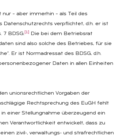
nur – aber immerhin – als Teil des
atenschutzrechts verpflichtet, d.h. er ist
[1]
s. 7 BDSG.
Die bei dem Betriebsrat
ten sind also solche des Betriebes, für sie
iche“. Er ist Normadressat des BDSG, d.h.
 personenbezogener Daten in allen Einheiten
den unionsrechtlichen Vorgaben der
inschlägige Rechtsprechung des EuGH fehlt
h in einer Stellungnahme überzeugend ein
n Verantwortlichkeit entwickelt, dass zu
nen zivil-, verwaltungs- und strafrechtlichen