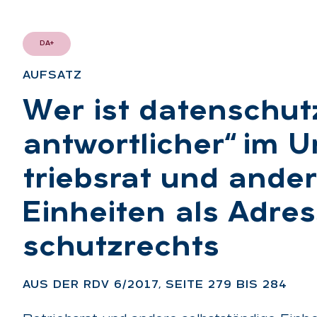
DA+
AUF­SATZ
:
Wer ist da­ten­schutz
ant­wort­li­cher“ im 
triebs­rat und an­de­r
Ein­hei­ten als Adres
schutz­rechts
:
AUS DER RDV 6/2017, SEI­TE 279 BIS 284