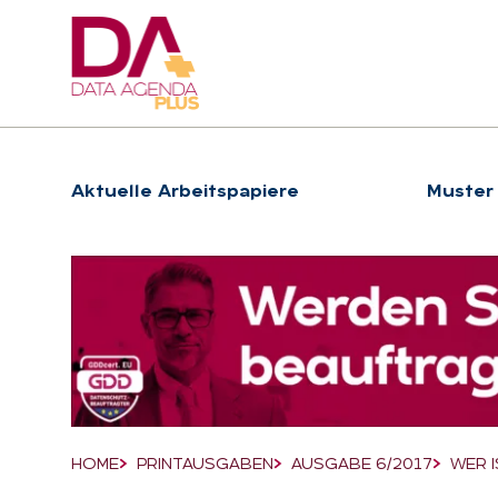
Hauptnavigation
Ak­tu­el­le Ar­beits­pa­pie­re
Muster
Suchfeld
HOME
PRINTAUSGABEN
AUSGABE 6/2017
WER 
Breadcrumb-Navigation