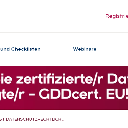
Registri
 und Checklisten
We­bi­na­re
IST DATENSCHUTZRECHTLICH …