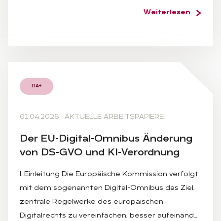
Weiterlesen
DA+
01.04.2026
·
AKTUELLE ARBEITSPAPIERE
Der EU-Di­gi­tal-Om­ni­bus Än­de­rung
von DS-GVO und KI-Ver­ord­nung
I. Einleitung Die Europäische Kommission verfolgt
mit dem sogenannten Digital-Omnibus das Ziel,
zentrale Regelwerke des europäischen
Digitalrechts zu vereinfachen, besser aufeinand…