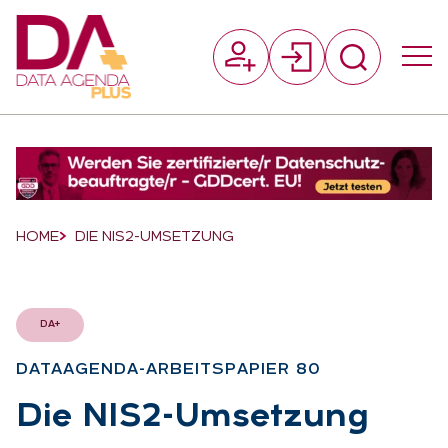
Suchfeld
Suchen
Breadcrumb-Navigation
HOME
DIE NIS2-UMSETZUNG
DA+
DATAAGEN­DA-AR­BEITS­PA­PIER 80
:
Die NIS2-Um­set­zung