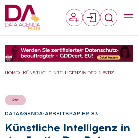
Suchfeld
Suchen
Breadcrumb-Navigation
HOME
KÜNSTLICHE INTELLIGENZ IN DER JUSTIZ: …
DA+
DATAAGEN­DA-AR­BEITS­PA­PIER 83
:
Künst­li­che In­tel­li­genz in