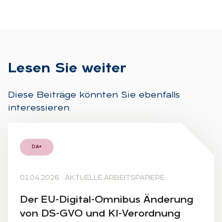
Le­sen Sie wei­ter
Diese Beiträge könnten Sie ebenfalls
interessieren.
DA+
01.04.2026
·
AKTUELLE ARBEITSPAPIERE
Der EU-Di­gi­tal-Om­ni­bus Än­de­rung
von DS-GVO und KI-Ver­ord­nung