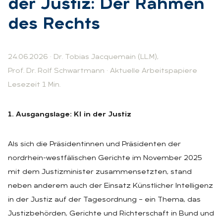
der Jus­tiz: Der Rah­men
des Rechts
24.06.2026
·
Dr. Tobias Jacquemain (LL.M)
,
Prof. Dr. Rolf Schwartmann
·
Aktuelle Arbeitspapiere
Lesezeit 1 Min.
1. Ausgangslage: KI in der Justiz
Als sich die Präsidentinnen und Präsidenten der
nordrhein-westfälischen Gerichte im November 2025
mit dem Justizminister zusammensetzten, stand
neben anderem auch der Einsatz Künstlicher Intelligenz
in der Justiz auf der Tagesordnung – ein Thema, das
Justizbehörden, Gerichte und Richterschaft in Bund und