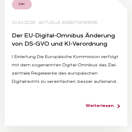
DA+
01.04.2026
·
AKTUELLE ARBEITSPAPIERE
Der EU-Di­gi­tal-Om­ni­bus Än­de­rung
von DS-GVO und KI-Ver­ord­nung
I. Einleitung Die Europäische Kommission verfolgt
mit dem sogenannten Digital-Omnibus das Ziel,
zentrale Regelwerke des europäischen
Digitalrechts zu vereinfachen, besser aufeinand…
Weiterlesen