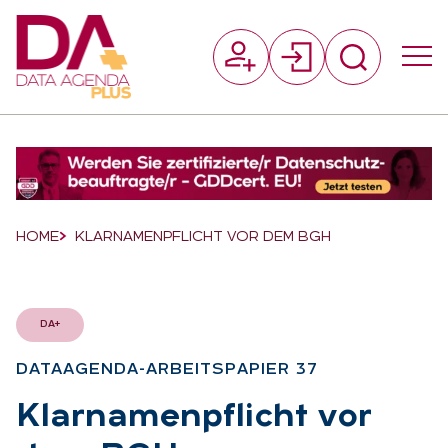
Suchfeld
Suchen
Breadcrumb-Navigation
HOME
KLARNAMENPFLICHT VOR DEM BGH
DA+
DATAAGEN­DA-AR­BEITS­PA­PIER 37
:
Klar­na­men­pflicht vor