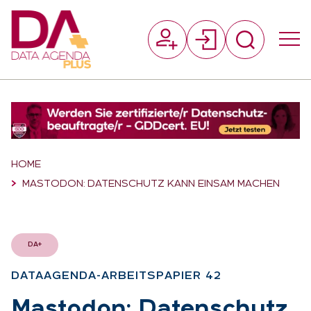
Suchfeld
Suchen
Breadcrumb-Navigation
HOME
MASTODON: DATENSCHUTZ KANN EINSAM MACHEN
DA+
DATAAGEN­DA-AR­BEITS­PA­PIER 42
:
Mastodon: Da­ten­schutz