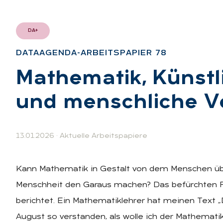
DA+
DATAAGEN­DA-AR­BEITS­PA­PIER 78
:
Ma­the­ma­tik, Künst­li
und mensch­li­che Ve
13.01.2026
·
Aktuelle Arbeitspapiere
Kann Mathematik in Gestalt von dem Menschen über
Menschheit den Garaus machen? Das befürchten Fo
berichtet. Ein Mathematiklehrer hat meinen Text „
August so verstanden, als wolle ich der Mathemati