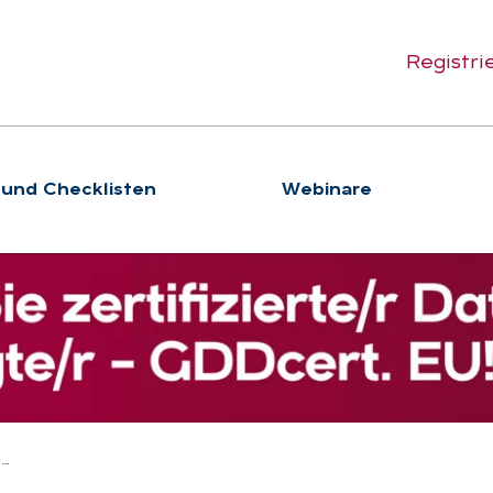
Registri
 und Checklisten
We­bi­na­re
…