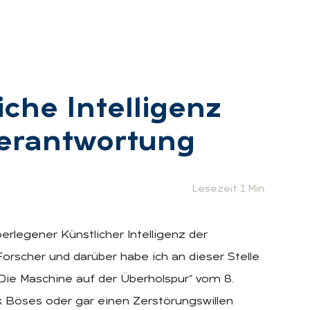
­che In­tel­li­genz
r­ant­wor­tung
Lesezeit 1 Min.
legener Künstlicher Intelligenz der
rscher und darüber habe ich an dieser Stelle
Die Maschine auf der Überholspur“ vom 8.
k Böses oder gar einen Zerstörungswillen