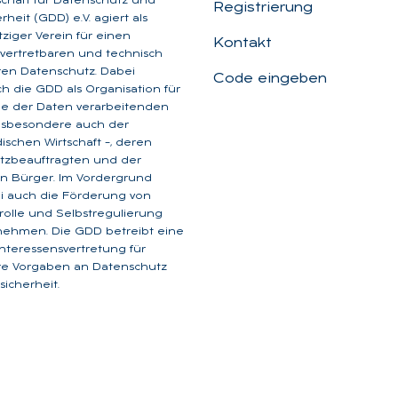
schaft für Datenschutz und
Registrierung
heit (GDD) e.V. agiert als
iger Verein für einen
Kontakt
, vertretbaren und technisch
aren Datenschutz. Dabei
Code eingeben
ich die GDD als Organisation für
ge der Daten verarbeitenden
insbesondere auch der
dischen Wirtschaft –, deren
tzbeauftragten und der
n Bürger. Im Vordergrund
i auch die Förderung von
rolle und Selbstregulierung
nehmen. Die GDD betreibt eine
 Interessensvertretung für
are Vorgaben an Datenschutz
icherheit.