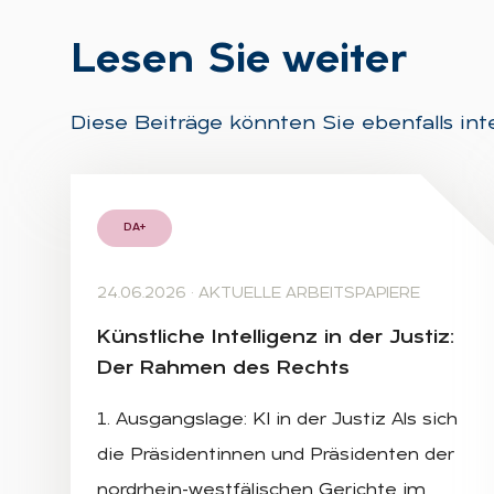
Le­sen Sie wei­ter
Diese Beiträge könnten Sie ebenfalls int
DA+
24.06.2026
·
AKTUELLE ARBEITSPAPIERE
Künst­li­che In­tel­li­genz in der Jus­tiz:
Der Rah­men des Rechts
1. Ausgangslage: KI in der Justiz Als sich
die Präsidentinnen und Präsidenten der
nordrhein-westfälischen Gerichte im