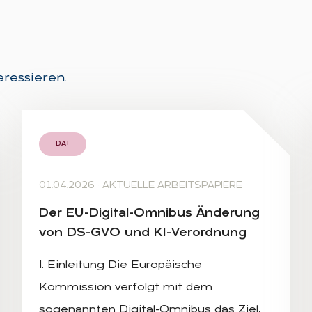
eressieren.
DA+
01.04.2026
·
AKTUELLE ARBEITSPAPIERE
Der EU-Di­gi­tal-Om­ni­bus Än­de­rung
von DS-GVO und KI-Ver­ord­nung
I. Einleitung Die Europäische
Kommission verfolgt mit dem
sogenannten Digital-Omnibus das Ziel,