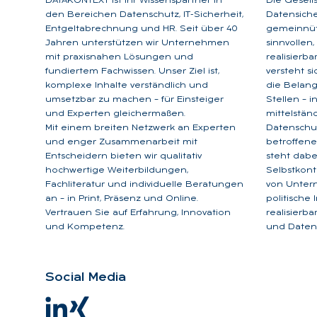
DATAKONTEXT ist Ihr Wissenspartner in
Die Gesell
den Bereichen Datenschutz, IT-Sicherheit,
Datensicher
Entgeltabrechnung und HR. Seit über 40
gemeinnütz
Jahren unterstützen wir Unternehmen
sinnvollen
mit praxisnahen Lösungen und
realisierb
fundiertem Fachwissen. Unser Ziel ist,
versteht s
komplexe Inhalte verständlich und
die Belan
umsetzbar zu machen – für Einsteiger
Stellen – 
und Experten gleichermaßen.
mittelstän
Mit einem breiten Netzwerk an Experten
Datenschu
und enger Zusammenarbeit mit
betroffene
Entscheidern bieten wir qualitativ
steht dabe
hochwertige Weiterbildungen,
Selbstkont
Fachliteratur und individuelle Beratungen
von Unter
an – in Print, Präsenz und Online.
politische
Vertrauen Sie auf Erfahrung, Innovation
realisierb
und Kompetenz.
und Datens
So­ci­al Me­dia