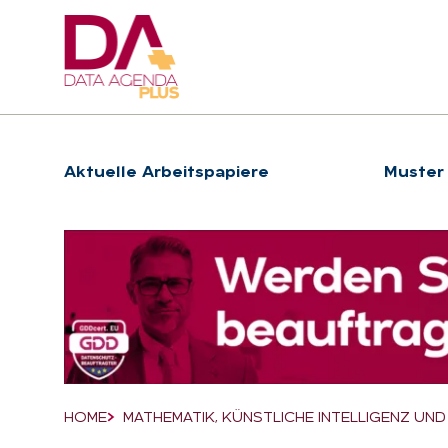
Hauptnavigation
Ak­tu­el­le Ar­beits­pa­pie­re
Muster
Suchfeld
HOME
MATHEMATIK, KÜNSTLICHE INTELLIGENZ UND 
Breadcrumb-Navigation