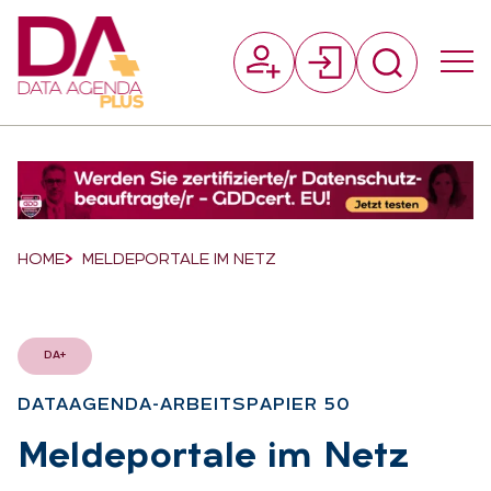
Suchfeld
Suchen
Breadcrumb-Navigation
HOME
MELDEPORTALE IM NETZ
DA+
DATAAGEN­DA-AR­BEITS­PA­PIER 50
:
Mel­de­por­ta­le im Netz