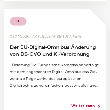
DA+
01.04.2026
·
AKTUELLE ARBEITSPAPIERE
Der EU-Di­gi­tal-Om­ni­bus Än­de­rung
von DS-GVO und KI-Ver­ord­nung
I. Einleitung Die Europäische Kommission verfolgt
mit dem sogenannten Digital-Omnibus das Ziel,
zentrale Regelwerke des europäischen
Digitalrechts zu vereinfachen, besser aufeinand…
Weiterlesen