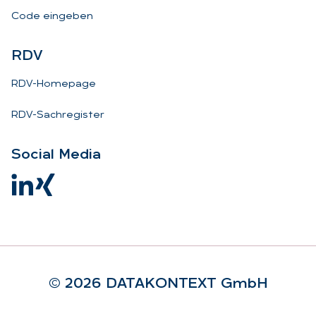
Code eingeben
RDV
RDV-Homepage
RDV-Sachregister
So­ci­al Me­dia
© 2026 DA­TA­KON­TEXT GmbH