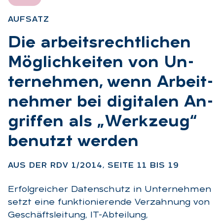
AUF­SATZ
:
Die ar­beits­recht­li­chen
Mög­lich­kei­ten von Un­
ter­neh­men, wenn Ar­beit­
neh­mer bei di­gi­ta­len An­
grif­fen als „Werk­zeug“
be­nutzt wer­den
:
AUS DER RDV 1/2014, SEI­TE 11 BIS 19
Erfolgreicher Datenschutz in Unternehmen
setzt eine funktionierende Verzahnung von
Geschäftsleitung, IT-Abteilung,