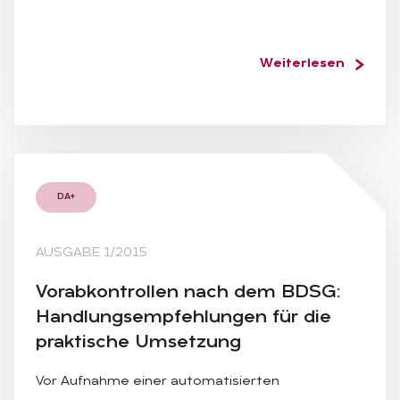
Weiterlesen
DA+
AUSGABE 1/2015
Vor­ab­kon­trol­len nach dem BDSG:
Hand­lungs­emp­feh­lun­gen für die
prak­ti­sche Um­set­zung
Vor Aufnahme einer automatisierten