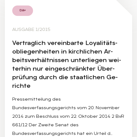
DA+
AUSGABE 1/2015
Ver­trag­lich ver­ein­bar­te Loya­li­täts­
ob­lie­gen­hei­ten in kirch­li­chen Ar­
beits­ver­hält­nis­sen un­ter­lie­gen wei­
ter­hin nur ein­ge­schränk­ter Über­
prü­fung durch die staat­li­chen Ge­
rich­te
Pressemitteilung des
Bundesverfassungsgerichts vom 20. November
2014 zum Beschluss vom 22. Oktober 2014 2 BvR
661/12 Der Zweite Senat des
Bundesverfassungsgerichts hat ein Urteil d…