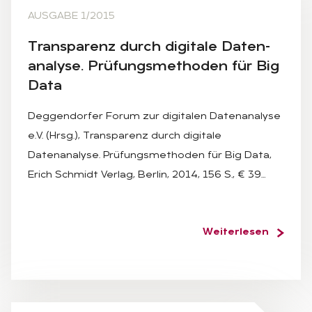
AUSGABE 1/2015
Trans­pa­renz durch di­gi­ta­le Da­ten­
ana­ly­se. Prü­fungs­me­tho­den für Big
Data
Deggendorfer Forum zur digitalen Datenanalyse
e.V. (Hrsg.), Transparenz durch digitale
Datenanalyse. Prüfungsmethoden für Big Data,
Erich Schmidt Verlag, Berlin, 2014, 156 S., € 39…
Weiterlesen