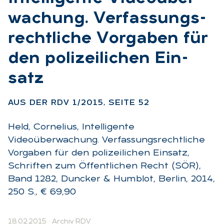
wa­chung. Ver­fas­sungs­
recht­li­che Vor­ga­ben für
den po­li­zei­li­chen Ein­
satz
:
AUS DER RDV 1/2015, SEI­TE 52
Held, Cornelius, Intelligente
Videoüberwachung. Verfassungsrechtliche
Vorgaben für den polizeilichen Einsatz,
Schriften zum Öffentlichen Recht (SÖR),
Band 1282, Duncker & Humblot, Berlin, 2014,
250 S., € 69,90
18.02.2015
·
Archiv RDV