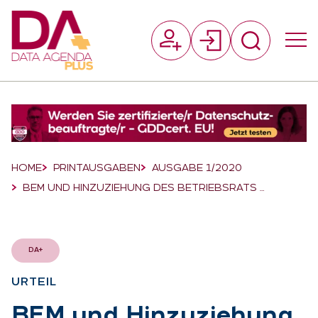
Suchfeld
Suchen
Breadcrumb-Navigation
HOME
PRINTAUSGABEN
AUSGABE 1/2020
BEM UND HINZUZIEHUNG DES BETRIEBSRATS …
DA+
UR­TEIL
:
BEM und Hin­zu­zie­hung