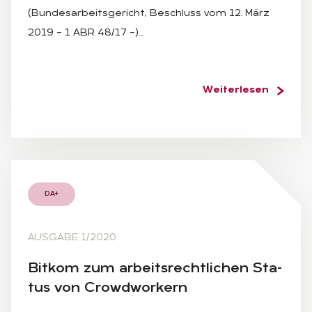
(Bundesarbeitsgericht, Beschluss vom 12. März
2019 – 1 ABR 48/17 –)…
Weiterlesen
DA+
AUSGABE 1/2020
Bit­kom zum ar­beits­recht­li­chen Sta­
tus von Crowd­wor­kern