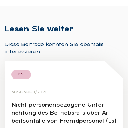
Le­sen Sie wei­ter
Diese Beiträge könnten Sie ebenfalls
interessieren.
DA+
AUSGABE 1/2020
Nicht per­so­nen­be­zo­ge­ne Un­ter­
rich­tung des Be­triebs­rats über Ar­
beits­un­fäl­le von Fremd­per­so­nal (Ls)