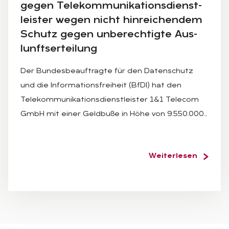
ge­gen Te­le­kom­mu­ni­ka­ti­ons­dienst­
leis­ter we­gen nicht hin­rei­chen­dem
Schutz ge­gen un­be­rech­tig­te Aus­
lunfts­er­tei­lung
Der Bundesbeauftragte für den Datenschutz
und die Informationsfreiheit (BfDI) hat den
Telekommunikationsdienstleister 1&1 Telecom
GmbH mit einer Geldbuße in Höhe von 9.550.000…
Weiterlesen