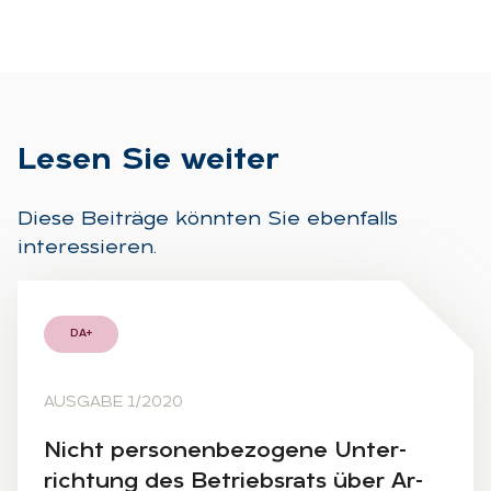
Le­sen Sie wei­ter
Diese Beiträge könnten Sie ebenfalls
interessieren.
DA+
AUSGABE 1/2020
Nicht per­so­nen­be­zo­ge­ne Un­ter­
rich­tung des Be­triebs­rats über Ar­