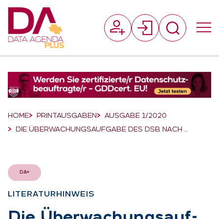
Suchfeld
Suchen
Breadcrumb-Navigation
HOME
PRINTAUSGABEN
AUSGABE 1/2020
DIE ÜBERWACHUNGSAUFGABE DES DSB NACH …
DA+
LI­TE­RA­TUR­HIN­WEIS
:
Die Über­wa­chungs­auf­