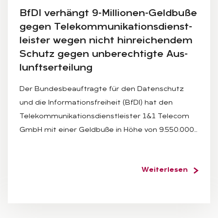
BfDI ver­hängt 9-Mil­lio­nen-Geld­bu­ße
ge­gen Te­le­kom­mu­ni­ka­ti­ons­dienst­
leis­ter we­gen nicht hin­rei­chen­dem
Schutz ge­gen un­be­rech­tig­te Aus­
lunfts­er­tei­lung
Der Bundesbeauftragte für den Datenschutz
und die Informationsfreiheit (BfDI) hat den
Telekommunikationsdienstleister 1&1 Telecom
GmbH mit einer Geldbuße in Höhe von 9.550.000…
Weiterlesen