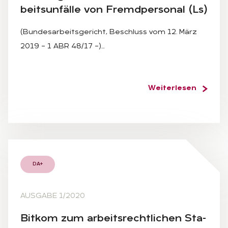
beits­un­fäl­le von Fremd­per­so­nal (Ls)
(Bundesarbeitsgericht, Beschluss vom 12. März
2019 – 1 ABR 48/17 –)…
Weiterlesen
DA+
AUSGABE 1/2020
Bit­kom zum ar­beits­recht­li­chen Sta­