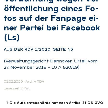
öf­fent­li­chung ei­nes Fo­
tos auf der Fan­page ei­
ner Par­tei bei Face­book
(Ls)
:
AUS DER RDV 1/2020, SEI­TE 46
(Verwaltungsgericht Hannover, Urteil vom
27. November 2019 – 10 A 820/19)
01.02.2020
·
Archiv RDV
Lesezeit 2 Min.
Die Aufsichtsbehörde hat nach Artikel 51 DS-GVO