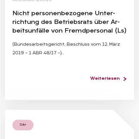
Nicht per­so­nen­be­zo­ge­ne Un­ter­
rich­tung des Be­triebs­rats über Ar­
beits­un­fäl­le von Fremd­per­so­nal (Ls)
(Bundesarbeitsgericht, Beschluss vom 12. März
2019 – 1 ABR 48/17 –)…
Weiterlesen
DA+