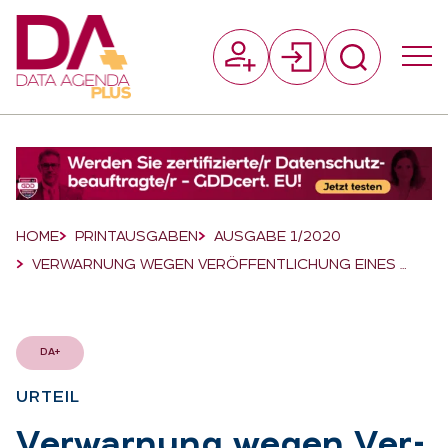
Suchfeld
Suchen
Breadcrumb-Navigation
HOME
PRINTAUSGABEN
AUSGABE 1/2020
VERWARNUNG WEGEN VERÖFFENTLICHUNG EINES …
DA+
UR­TEIL
:
Ver­war­nung we­gen Ver­