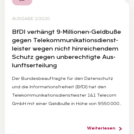
DA+
AUSGABE 1/2020
BfDI ver­hängt 9-Mil­lio­nen-Geld­bu­ße
ge­gen Te­le­kom­mu­ni­ka­ti­ons­dienst­
leis­ter we­gen nicht hin­rei­chen­dem
Schutz ge­gen un­be­rech­tig­te Aus­
lunfts­er­tei­lung
Der Bundesbeauftragte für den Datenschutz
und die Informationsfreiheit (BfDI) hat den
Telekommunikationsdienstleister 1&1 Telecom
GmbH mit einer Geldbuße in Höhe von 9.550.000…
Weiterlesen