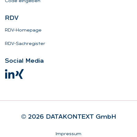
Code eingeben
RDV
RDV-Homepage
RDV-Sachregister
So­ci­al Me­dia
© 2026 DA­TA­KON­TEXT GmbH
Rechtliches
Impressum