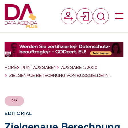
Suchfeld
Suchen
Breadcrumb-Navigation
HOME
PRINTAUSGABEN
AUSGABE 1/2020
ZIELGENAUE BERECHNUNG VON BUSSGELDERN …
DA+
EDI­TO­RI­AL
:
Ziel­ge­naue Be­rech­nung