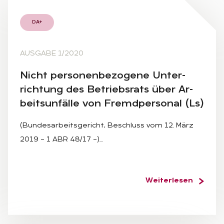
DA+
AUSGABE 1/2020
Nicht per­so­nen­be­zo­ge­ne Un­ter­
rich­tung des Be­triebs­rats über Ar­
beits­un­fäl­le von Fremd­per­so­nal (Ls)
(Bundesarbeitsgericht, Beschluss vom 12. März
2019 – 1 ABR 48/17 –)…
Weiterlesen