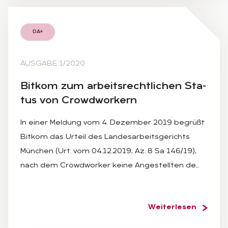
DA+
AUSGABE 1/2020
Bit­kom zum ar­beits­recht­li­chen Sta­
tus von Crowd­wor­kern
In einer Meldung vom 4. Dezember 2019 begrüßt
Bitkom das Urteil des Landesarbeitsgerichts
München (Urt. vom 04.12.2019, Az. 8 Sa 146/19),
nach dem Crowdworker keine Angestellten de…
Weiterlesen