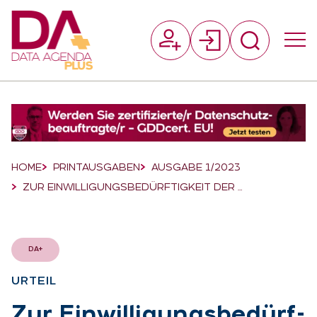
Suchfeld
Suchen
Breadcrumb-Navigation
HOME
PRINTAUSGABEN
AUSGABE 1/2023
ZUR EINWILLIGUNGSBEDÜRFTIGKEIT DER …
DA+
UR­TEIL
:
Zur Ein­wil­li­gungs­be­dürf­