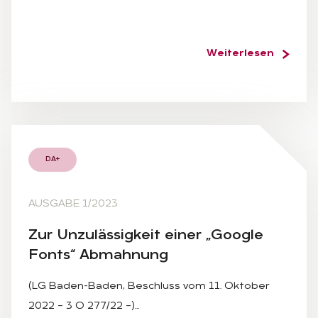
Weiterlesen
DA+
AUSGABE 1/2023
Zur Un­zu­läs­sig­keit ei­ner „Goog­le
Fonts“ Ab­mah­nung
(LG Baden-Baden, Beschluss vom 11. Oktober
2022 – 3 O 277/22 –)…