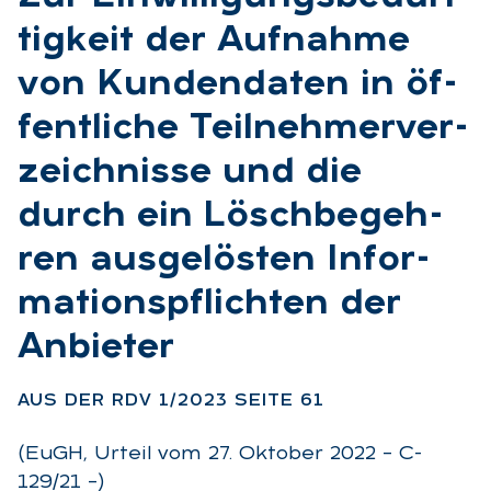
tig­keit der Auf­nah­me
von Kun­den­da­ten in öf­
fent­li­che Teil­neh­mer­ver­
zeich­nis­se und die
durch ein Lösch­be­geh­
ren aus­ge­lös­ten In­for­
ma­ti­ons­pflich­ten der
An­bie­ter
:
AUS DER RDV 1/2023 SEI­TE 61
(EuGH, Urteil vom 27. Oktober 2022 – C-
129/21 –)