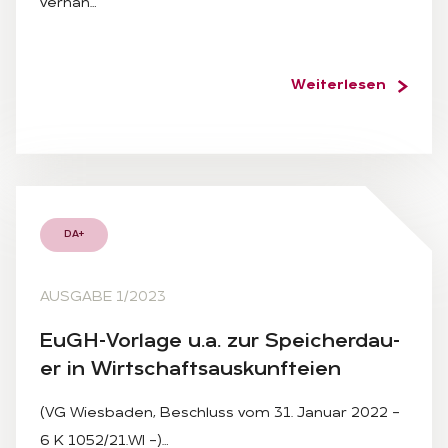
verhän…
Weiterlesen
DA+
AUSGABE 1/2023
EuGH-Vor­la­ge u.a. zur Spei­cher­dau­
er in Wirt­schafts­aus­kunftei­en
(VG Wiesbaden, Beschluss vom 31. Januar 2022 –
6 K 1052/21.WI –)…