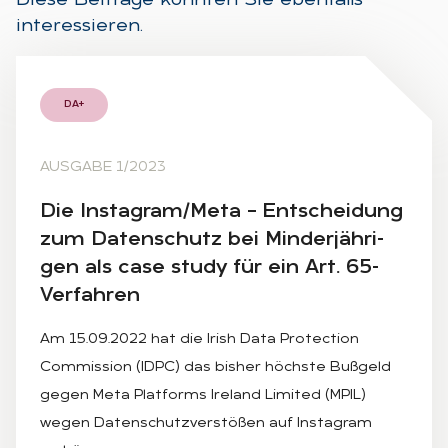
Diese Beiträge könnten Sie ebenfalls
interessieren.
DA+
AUSGABE 1/2023
Die In­sta­gram/Meta – Ent­schei­dung
zum Da­ten­schutz bei Min­der­jäh­ri­
gen als case stu­dy für ein Art. 65-
Ver­fah­ren
Am 15.09.2022 hat die Irish Data Protection
Commission (IDPC) das bisher höchste Bußgeld
gegen Meta Platforms Ireland Limited (MPIL)
wegen Datenschutzverstößen auf Instagram