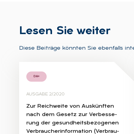
Le­sen Sie wei­ter
Diese Beiträge könnten Sie ebenfalls int
DA+
AUSGABE 2/2020
Zur Reich­wei­te von Aus­künf­ten
nach dem Ge­setz zur Ver­bes­se­
rung der ge­sund­heits­be­zo­ge­nen
Ver­brau­cher­infor­ma­ti­on (Ver­brau­