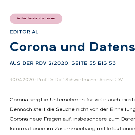
Artikel kostenlos lesen
EDI­TO­RI­AL
:
Co­ro­na und Da­ten­
AUS DER RDV 2/2020, SEI­TE 55 BIS 56
30.04.2020
·
Prof. Dr. Rolf Schwartmann
·
Archiv RDV
Corona sorgt in Unternehmen für viele, auch exist
Dennoch stellt die Seuche nicht von der Einhaltu
Corona neue Fragen auf, insbesondere zum Datens
Informationen im Zusammenhang mit Infektionen