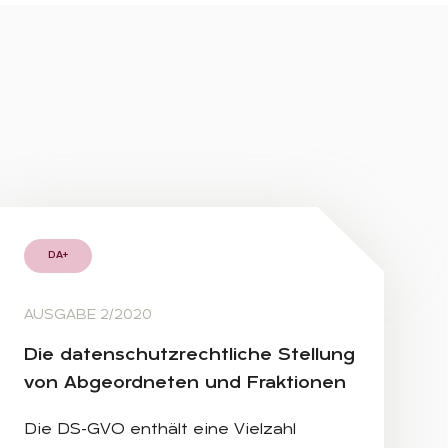
DA+
AUSGABE 2/2020
Die da­ten­schutz­recht­li­che Stel­lung
von Ab­ge­ord­ne­ten und Frak­tio­nen
Die DS-GVO enthält eine Vielzahl