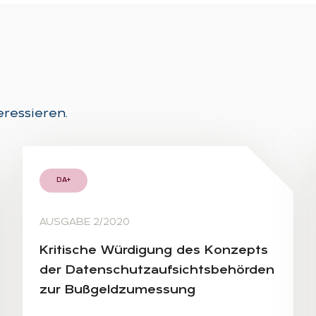
eressieren.
DA+
AUSGABE 2/2020
Kri­ti­sche Wür­di­gung des Kon­zepts
der Da­ten­schutz­auf­sichts­be­hör­den
zur Buß­geld­zu­mes­sung