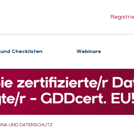
Registri
 und Checklisten
We­bi­na­re
NA UND DATENSCHUTZ